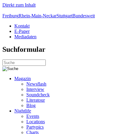
Direkt zum Inhalt
Freiburg
Rhein-Main-Neckar
Stuttgart
Bundesweit
Kontakt
E-Paper
Mediadaten
Suchformular
Magazin
Newsflash
Interview
Soundcheck
Literatour
Blog
Nightlife
Events
Locations
Partypics
Charts