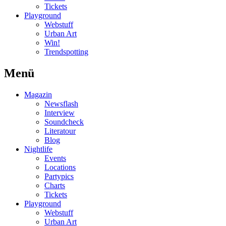
Tickets
Playground
Webstuff
Urban Art
Win!
Trendspotting
Menü
Magazin
Newsflash
Interview
Soundcheck
Literatour
Blog
Nightlife
Events
Locations
Partypics
Charts
Tickets
Playground
Webstuff
Urban Art