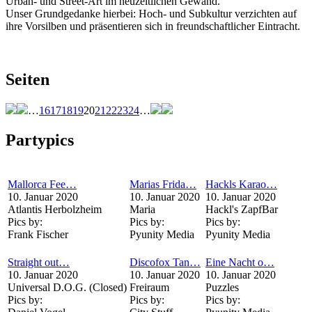
Urban- und Street-Art im neuzeitlichen Gewand.
Unser Grundgedanke hierbei: Hoch- und Subkultur verzichten auf
ihre Vorsilben und präsentieren sich in freundschaftlicher Eintracht.
Seiten
…
16
17
18
19
20
21
22
23
24
…
Partypics
Mallorca Fee…
Marias Frida…
Hackls Karao…
10. Januar 2020
10. Januar 2020
10. Januar 2020
Atlantis Herbolzheim
Maria
Hackl's ZapfBar
Pics by:
Pics by:
Pics by:
Frank Fischer
Pyunity Media
Pyunity Media
Straight out…
Discofox Tan…
Eine Nacht o…
10. Januar 2020
10. Januar 2020
10. Januar 2020
Universal D.O.G. (Closed)
Freiraum
Puzzles
Pics by:
Pics by:
Pics by: