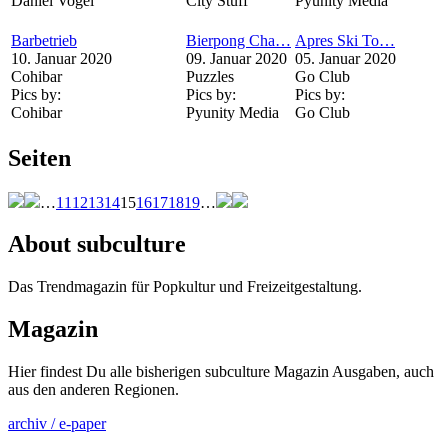
Daniel Vogel
City Stuff
Pyunity Media
Barbetrieb
Bierpong Cha…
Apres Ski To…
10. Januar 2020
09. Januar 2020
05. Januar 2020
Cohibar
Puzzles
Go Club
Pics by:
Pics by:
Pics by:
Cohibar
Pyunity Media
Go Club
Seiten
…
11
12
13
14
15
16
17
18
19
…
About subculture
Das Trendmagazin für Popkultur und Freizeitgestaltung.
Magazin
Hier findest Du alle bisherigen subculture Magazin Ausgaben, auch
aus den anderen Regionen.
archiv / e-paper