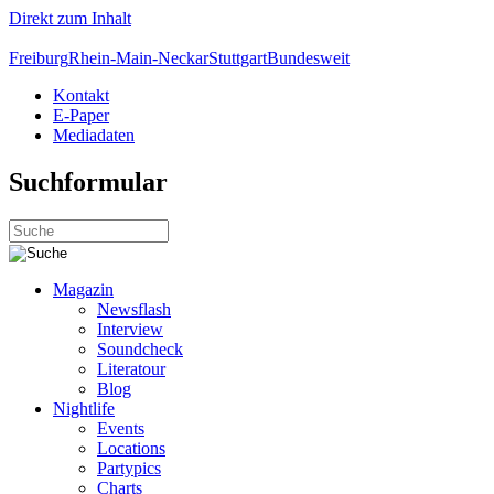
Direkt zum Inhalt
Freiburg
Rhein-Main-Neckar
Stuttgart
Bundesweit
Kontakt
E-Paper
Mediadaten
Suchformular
Magazin
Newsflash
Interview
Soundcheck
Literatour
Blog
Nightlife
Events
Locations
Partypics
Charts