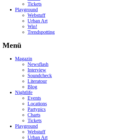
Tickets
Playground
Webstuff
Urban Art
Win!
Trendspotting
Menü
Magazin
Newsflash
Interview
Soundcheck
Literatour
Blog
Nightlife
Events
Locations
Partypics
Charts
Tickets
Playground
Webstuff
Urban Art