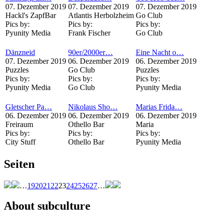
07. Dezember 2019
07. Dezember 2019
07. Dezember 2019
Hackl's ZapfBar
Atlantis Herbolzheim
Go Club
Pics by:
Pics by:
Pics by:
Pyunity Media
Frank Fischer
Go Club
Dänzneid
90er/2000er…
Eine Nacht o…
07. Dezember 2019
06. Dezember 2019
06. Dezember 2019
Puzzles
Go Club
Puzzles
Pics by:
Pics by:
Pics by:
Pyunity Media
Go Club
Pyunity Media
Gletscher Pa…
Nikolaus Sho…
Marias Frida…
06. Dezember 2019
06. Dezember 2019
06. Dezember 2019
Freiraum
Othello Bar
Maria
Pics by:
Pics by:
Pics by:
City Stuff
Othello Bar
Pyunity Media
Seiten
…
19
20
21
22
23
24
25
26
27
…
About subculture