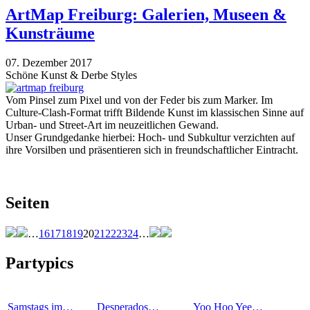
ArtMap Freiburg: Galerien, Museen &
Kunsträume
07. Dezember 2017
Schöne Kunst & Derbe Styles
Vom Pinsel zum Pixel und von der Feder bis zum Marker. Im
Culture-Clash-Format trifft Bildende Kunst im klassischen Sinne auf
Urban- und Street-Art im neuzeitlichen Gewand.
Unser Grundgedanke hierbei: Hoch- und Subkultur verzichten auf
ihre Vorsilben und präsentieren sich in freundschaftlicher Eintracht.
Seiten
…
16
17
18
19
20
21
22
23
24
…
Partypics
Samstags im…
Desperados…
Yoo Hoo Yee…