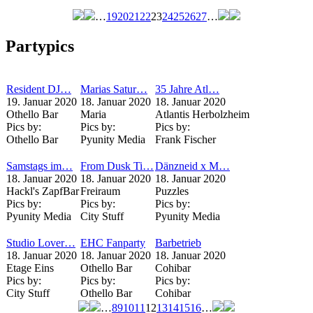
…
19
20
21
22
23
24
25
26
27
…
Seiten
Partypics
Resident DJ…
Marias Satur…
35 Jahre Atl…
19. Januar 2020
18. Januar 2020
18. Januar 2020
Othello Bar
Maria
Atlantis Herbolzheim
Pics by:
Pics by:
Pics by:
Othello Bar
Pyunity Media
Frank Fischer
Samstags im…
From Dusk Ti…
Dänzneid x M…
18. Januar 2020
18. Januar 2020
18. Januar 2020
Hackl's ZapfBar
Freiraum
Puzzles
Pics by:
Pics by:
Pics by:
Pyunity Media
City Stuff
Pyunity Media
Studio Lover…
EHC Fanparty
Barbetrieb
18. Januar 2020
18. Januar 2020
18. Januar 2020
Etage Eins
Othello Bar
Cohibar
Pics by:
Pics by:
Pics by:
City Stuff
Othello Bar
Cohibar
…
8
9
10
11
12
13
14
15
16
…