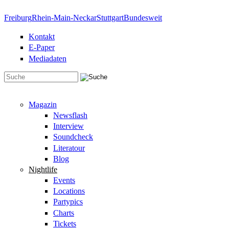
Direkt zum Inhalt
Freiburg
Rhein-Main-Neckar
Stuttgart
Bundesweit
Kontakt
E-Paper
Mediadaten
Suchformular
Magazin
Newsflash
Interview
Soundcheck
Literatour
Blog
Nightlife
Events
Locations
Partypics
Charts
Tickets