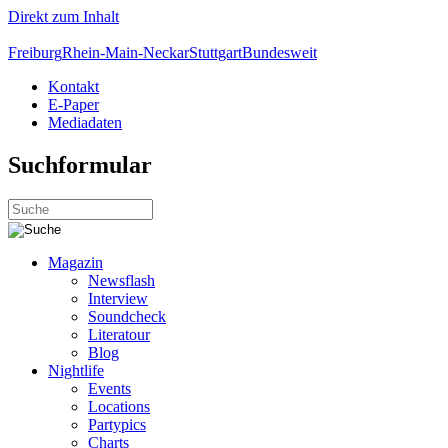
Direkt zum Inhalt
Freiburg
Rhein-Main-Neckar
Stuttgart
Bundesweit
Kontakt
E-Paper
Mediadaten
Suchformular
Magazin
Newsflash
Interview
Soundcheck
Literatour
Blog
Nightlife
Events
Locations
Partypics
Charts