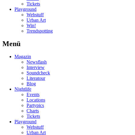
Tickets
Playground
Webstuff
Urban Art
Win!
Trendspotting
Menü
Magazin
Newsflash
Interview
Soundcheck
Literatour
Blog
Nightlife
Events
Locations
Partypics
Charts
Tickets
Playground
Webstuff
Urban Art