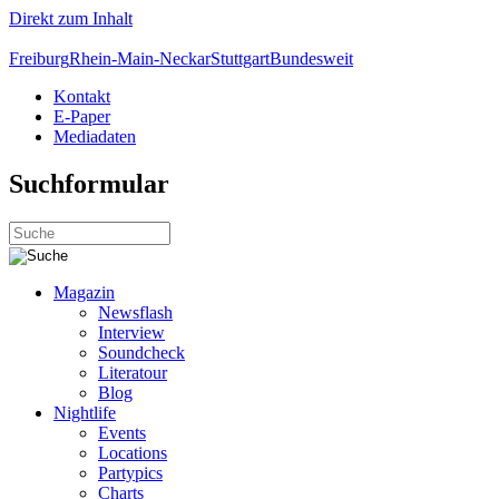
Direkt zum Inhalt
Freiburg
Rhein-Main-Neckar
Stuttgart
Bundesweit
Kontakt
E-Paper
Mediadaten
Suchformular
Magazin
Newsflash
Interview
Soundcheck
Literatour
Blog
Nightlife
Events
Locations
Partypics
Charts