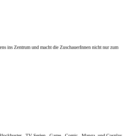
sens ins Zentrum und macht die ZuschauerInnen nicht nur zum
n Blockbuster-, TV-Serien-, Game-, Comic-, Manga- und Cosplay-