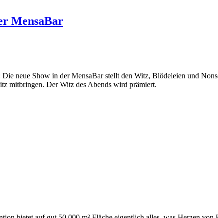
ger MensaBar
: Die neue Show in der MensaBar stellt den Witz, Blödeleien und Non
tz mitbringen. Der Witz des Abends wird prämiert.
ntion bietet auf gut 50.000 m² Fläche eigentlich alles, was Herzen vo