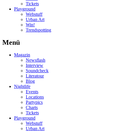
Tickets
Playground
Webstuff
Urban Art
Win!
Trendspotting
Menü
Magazin
Newsflash
Interview
Soundcheck
Literatour
Blog
Nightlife
Events
Locations
Partypics
Charts
Tickets
Playground
Webstuff
Urban Art