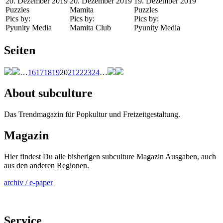
20. Dezember 2019
20. Dezember 2019
19. Dezember 2019
Puzzles
Mamita
Puzzles
Pics by:
Pics by:
Pics by:
Pyunity Media
Mamita Club
Pyunity Media
Seiten
…
16
17
18
19
20
21
22
23
24
…
About subculture
Das Trendmagazin für Popkultur und Freizeitgestaltung.
Magazin
Hier findest Du alle bisherigen subculture Magazin Ausgaben, auch
aus den anderen Regionen.
archiv / e-paper
Service