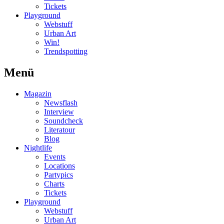
Tickets
Playground
Webstuff
Urban Art
Win!
Trendspotting
Menü
Magazin
Newsflash
Interview
Soundcheck
Literatour
Blog
Nightlife
Events
Locations
Partypics
Charts
Tickets
Playground
Webstuff
Urban Art