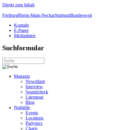
Direkt zum Inhalt
Freiburg
Rhein-Main-Neckar
Stuttgart
Bundesweit
Kontakt
E-Paper
Mediadaten
Suchformular
Magazin
Newsflash
Interview
Soundcheck
Literatour
Blog
Nightlife
Events
Locations
Partypics
Charts