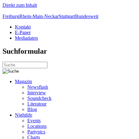
Direkt zum Inhalt
Freiburg
Rhein-Main-Neckar
Stuttgart
Bundesweit
Kontakt
E-Paper
Mediadaten
Suchformular
Magazin
Newsflash
Interview
Soundcheck
Literatour
Blog
Nightlife
Events
Locations
Partypics
Charts