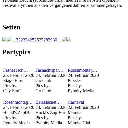
Thorsten Leucht (subculture urban media) ihre liebsten OpenAir-
Festival Hymnen aus den vergangenen Jahren zusammengetragen.
Seiten
…
22
23
24
25
26
27
28
29
30
…
Partypics
Fasnet Isch…
Fasnachtspar…
Rosenmontag…
26. Februar 2020
24. Februar 2020
24. Februar 2020
Etage Eins
Go Club
Puzzles
Pics by:
Pics by:
Pics by:
City Stuff
Go Club
Pyunity Media
Rosenmontag…
Beizefasnet…
Carneval
24. Februar 2020
23. Februar 2020
22. Februar 2020
Hackl's ZapfBar
Hackl's ZapfBar
Mamita
Pics by:
Pics by:
Pics by:
Pyunity Media
Pyunity Media
Mamita Club