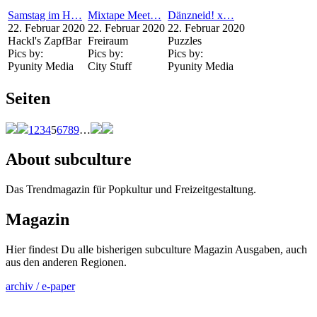
Samstag im H…
Mixtape Meet…
Dänzneid! x…
22. Februar 2020
22. Februar 2020
22. Februar 2020
Hackl's ZapfBar
Freiraum
Puzzles
Pics by:
Pics by:
Pics by:
Pyunity Media
City Stuff
Pyunity Media
Seiten
1
2
3
4
5
6
7
8
9
…
About subculture
Das Trendmagazin für Popkultur und Freizeitgestaltung.
Magazin
Hier findest Du alle bisherigen subculture Magazin Ausgaben, auch
aus den anderen Regionen.
archiv / e-paper