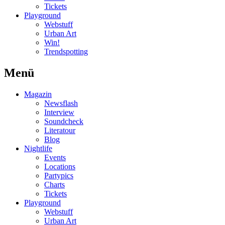
Tickets
Playground
Webstuff
Urban Art
Win!
Trendspotting
Menü
Magazin
Newsflash
Interview
Soundcheck
Literatour
Blog
Nightlife
Events
Locations
Partypics
Charts
Tickets
Playground
Webstuff
Urban Art