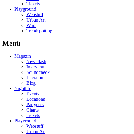
Tickets
Playground
Webstuff
Urban Art
Win!
Trendspotting
Menü
Magazin
Newsflash
Interview
Soundcheck
Literatour
Blog
Nightlife
Events
Locations
Partypics
Charts
Tickets
Playground
Webstuff
Urban Art