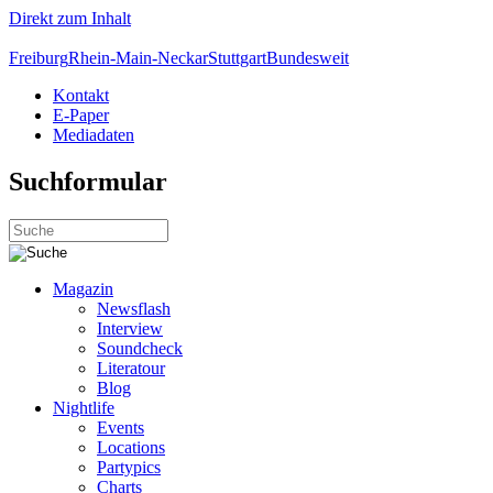
Direkt zum Inhalt
Freiburg
Rhein-Main-Neckar
Stuttgart
Bundesweit
Kontakt
E-Paper
Mediadaten
Suchformular
Magazin
Newsflash
Interview
Soundcheck
Literatour
Blog
Nightlife
Events
Locations
Partypics
Charts