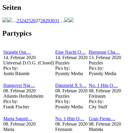
Seiten
…
23
24
25
26
27
28
29
30
31
…
Partypics
Straight Out…
Eine Nacht O…
Bierpong Cha…
14. Februar 2020
14. Februar 2020
13. Februar 2020
Universal D.O.G. (Closed)
Puzzles
Puzzles
Pics by:
Pics by:
Pics by:
Justin Bäumle
Pyunity Media
Pyunity Media
Hangover Nig…
Dänzneid X S…
No. 1 Hits O…
08. Februar 2020
08. Februar 2020
08. Februar 2020
Atlantis Herbolzheim
Puzzles
Freiraum
Pics by:
Pics by:
Pics by:
Frank Fischer
Pyunity Media
City Stuff
Maria Saturd…
No. 1 Hits O…
Gran Fiesta…
08. Februar 2020
08. Februar 2020
08. Februar 2020
Maria
Freiraum
Mamita