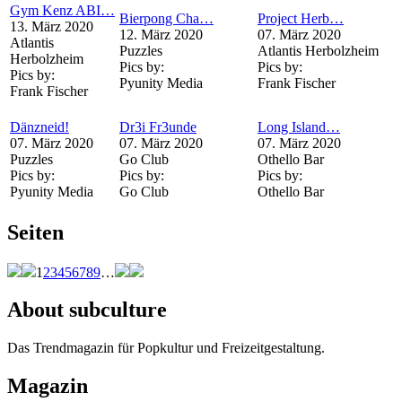
Gym Kenz ABI…
Bierpong Cha…
Project Herb…
13. März 2020
12. März 2020
07. März 2020
Atlantis
Puzzles
Atlantis Herbolzheim
Herbolzheim
Pics by:
Pics by:
Pics by:
Pyunity Media
Frank Fischer
Frank Fischer
Dänzneid!
Dr3i Fr3unde
Long Island…
07. März 2020
07. März 2020
07. März 2020
Puzzles
Go Club
Othello Bar
Pics by:
Pics by:
Pics by:
Pyunity Media
Go Club
Othello Bar
Seiten
1
2
3
4
5
6
7
8
9
…
About subculture
Das Trendmagazin für Popkultur und Freizeitgestaltung.
Magazin