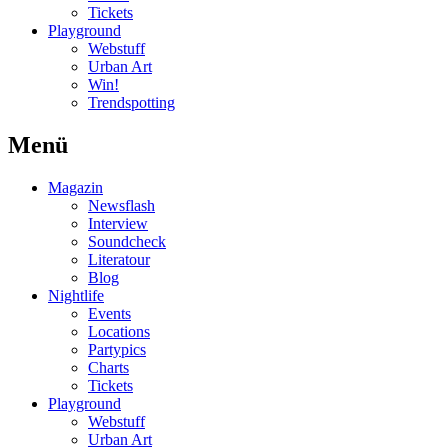
Tickets
Playground
Webstuff
Urban Art
Win!
Trendspotting
Menü
Magazin
Newsflash
Interview
Soundcheck
Literatour
Blog
Nightlife
Events
Locations
Partypics
Charts
Tickets
Playground
Webstuff
Urban Art