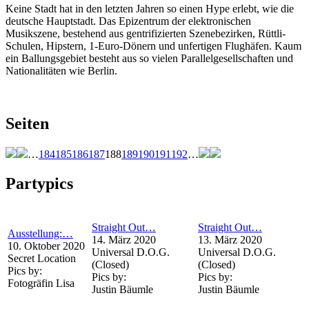
Keine Stadt hat in den letzten Jahren so einen Hype erlebt, wie die
deutsche Hauptstadt. Das Epizentrum der elektronischen
Musikszene, bestehend aus gentrifizierten Szenebezirken, Rüttli-
Schulen, Hipstern, 1-Euro-Dönern und unfertigen Flughäfen. Kaum
ein Ballungsgebiet besteht aus so vielen Parallelgesellschaften und
Nationalitäten wie Berlin.
Seiten
…
184
185
186
187
188
189
190
191
192
…
Partypics
Straight Out…
Straight Out…
Ausstellung:…
14. März 2020
13. März 2020
10. Oktober 2020
Universal D.O.G.
Universal D.O.G.
Secret Location
(Closed)
(Closed)
Pics by:
Pics by:
Pics by:
Fotogräfin Lisa
Justin Bäumle
Justin Bäumle