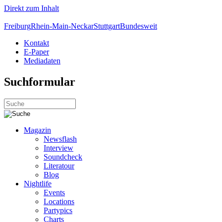
Direkt zum Inhalt
Freiburg
Rhein-Main-Neckar
Stuttgart
Bundesweit
Kontakt
E-Paper
Mediadaten
Suchformular
Magazin
Newsflash
Interview
Soundcheck
Literatour
Blog
Nightlife
Events
Locations
Partypics
Charts