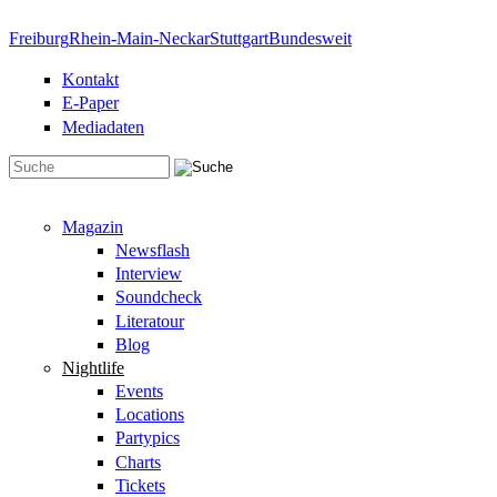
Direkt zum Inhalt
Freiburg
Rhein-Main-Neckar
Stuttgart
Bundesweit
Kontakt
E-Paper
Mediadaten
Suchformular
Magazin
Newsflash
Interview
Soundcheck
Literatour
Blog
Nightlife
Events
Locations
Partypics
Charts
Tickets