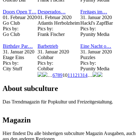
Doors Open T…
Desperados…
Freitags im…
01. Februar 2020
01. Februar 2020
31. Januar 2020
Go Club
Atlantis Herbolzheim
Hackl's ZapfBar
Pics by:
Pics by:
Pics by:
Go Club
Frank Fischer
Pyunity Media
Birthday Par…
Barbetrieb
Eine Nacht o…
31. Januar 2020
31. Januar 2020
31. Januar 2020
Etage Eins
Cohibar
Puzzles
Pics by:
Pics by:
Pics by:
City Stuff
Cohibar
Pyunity Media
…
6
7
8
9
10
11
12
13
14
…
Seiten
About subculture
Das Trendmagazin für Popkultur und Freizeitgestaltung.
Magazin
Hier findest Du alle bisherigen subculture Magazin Ausgaben, auch
aus den anderen Regionen.