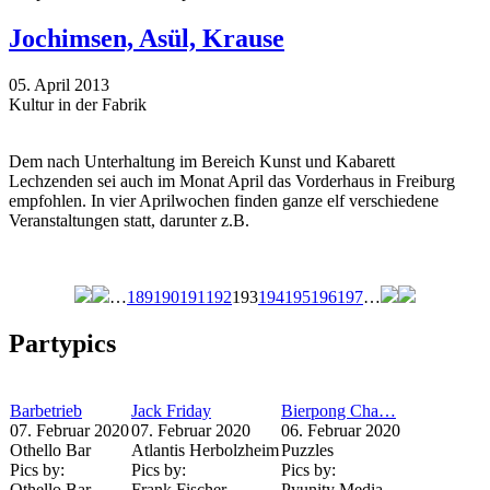
Jochimsen, Asül, Krause
05. April 2013
Kultur in der Fabrik
Dem nach Unterhaltung im Bereich Kunst und Kabarett
Lechzenden sei auch im Monat April das Vorderhaus in Freiburg
empfohlen. In vier Aprilwochen finden ganze elf verschiedene
Veranstaltungen statt, darunter z.B.
…
189
190
191
192
193
194
195
196
197
…
Seiten
Partypics
Barbetrieb
Jack Friday
Bierpong Cha…
07. Februar 2020
07. Februar 2020
06. Februar 2020
Othello Bar
Atlantis Herbolzheim
Puzzles
Pics by:
Pics by:
Pics by:
Othello Bar
Frank Fischer
Pyunity Media