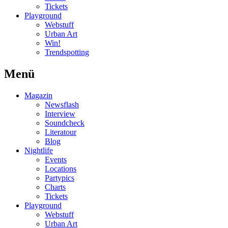
Tickets
Playground
Webstuff
Urban Art
Win!
Trendspotting
Menü
Magazin
Newsflash
Interview
Soundcheck
Literatour
Blog
Nightlife
Events
Locations
Partypics
Charts
Tickets
Playground
Webstuff
Urban Art