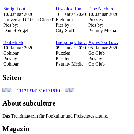
Straight out…
Discofox Tan…
Eine Nacht o…
10. Januar 2020
10. Januar 2020
10. Januar 2020
Universal D.O.G. (Closed)
Freiraum
Puzzles
Pics by:
Pics by:
Pics by:
Daniel Vogel
City Stuff
Pyunity Media
Barbetrieb
Bierpong Cha…
Apres Ski To…
10. Januar 2020
09. Januar 2020
05. Januar 2020
Cohibar
Puzzles
Go Club
Pics by:
Pics by:
Pics by:
Cohibar
Pyunity Media
Go Club
Seiten
…
11
12
13
14
15
16
17
18
19
…
About subculture
Das Trendmagazin für Popkultur und Freizeitgestaltung.
Magazin