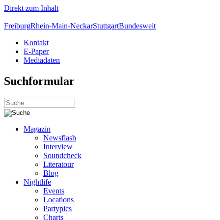
Direkt zum Inhalt
Freiburg
Rhein-Main-Neckar
Stuttgart
Bundesweit
Kontakt
E-Paper
Mediadaten
Suchformular
Magazin
Newsflash
Interview
Soundcheck
Literatour
Blog
Nightlife
Events
Locations
Partypics
Charts