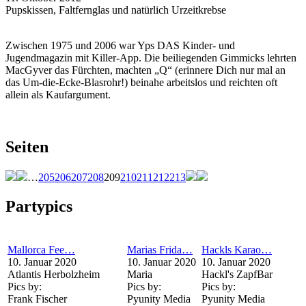
Pupskissen, Faltfernglas und natürlich Urzeitkrebse
Zwischen 1975 und 2006 war Yps DAS Kinder- und
Jugendmagazin mit Killer-App. Die beiliegenden Gimmicks lehrten
MacGyver das Fürchten, machten „Q“ (erinnere Dich nur mal an
das Um-die-Ecke-Blasrohr!) beinahe arbeitslos und reichten oft
allein als Kaufargument.
Seiten
…
205
206
207
208
209
210
211
212
213
Partypics
Mallorca Fee…
Marias Frida…
Hackls Karao…
10. Januar 2020
10. Januar 2020
10. Januar 2020
Atlantis Herbolzheim
Maria
Hackl's ZapfBar
Pics by:
Pics by:
Pics by:
Frank Fischer
Pyunity Media
Pyunity Media