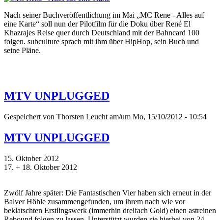
Nach seiner Buchveröffentlichung im Mai „MC Rene - Alles auf
eine Karte“ soll nun der Pilotfilm für die Doku über René El
Khazrajes Reise quer durch Deutschland mit der Bahncard 100
folgen. subculture sprach mit ihm über HipHop, sein Buch und
seine Pläne.
MTV UNPLUGGED
Gespeichert von
Thorsten Leucht
am/um Mo, 15/10/2012 - 10:54
MTV UNPLUGGED
15. Oktober 2012
17. + 18. Oktober 2012
Zwölf Jahre später: Die Fantastischen Vier haben sich erneut in der
Balver Höhle zusammengefunden, um ihrem nach wie vor
beklatschten Erstlingswerk (immerhin dreifach Gold) einen astreinen
Rebound folgen zu lassen. Unterstützt wurden sie hierbei von 24