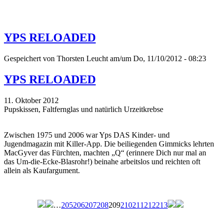
YPS RELOADED
Gespeichert von
Thorsten Leucht
am/um Do, 11/10/2012 - 08:23
YPS RELOADED
11. Oktober 2012
Pupskissen, Faltfernglas und natürlich Urzeitkrebse
Zwischen 1975 und 2006 war Yps DAS Kinder- und
Jugendmagazin mit Killer-App. Die beiliegenden Gimmicks lehrten
MacGyver das Fürchten, machten „Q“ (erinnere Dich nur mal an
das Um-die-Ecke-Blasrohr!) beinahe arbeitslos und reichten oft
allein als Kaufargument.
…
205
206
207
208
209
210
211
212
213
Seiten