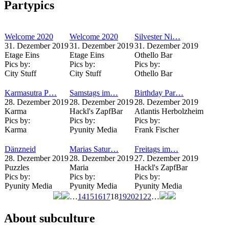
Partypics
Welcome 2020
Welcome 2020
Silvester Ni…
31. Dezember 2019
31. Dezember 2019
31. Dezember 2019
Etage Eins
Etage Eins
Othello Bar
Pics by:
Pics by:
Pics by:
City Stuff
City Stuff
Othello Bar
Karmasutra P…
Samstags im…
Birthday Par…
28. Dezember 2019
28. Dezember 2019
28. Dezember 2019
Karma
Hackl's ZapfBar
Atlantis Herbolzheim
Pics by:
Pics by:
Pics by:
Karma
Pyunity Media
Frank Fischer
Dänzneid
Marias Satur…
Freitags im…
28. Dezember 2019
28. Dezember 2019
27. Dezember 2019
Puzzles
Maria
Hackl's ZapfBar
Pics by:
Pics by:
Pics by:
Pyunity Media
Pyunity Media
Pyunity Media
…
14
15
16
17
18
19
20
21
22
…
Seiten
About subculture