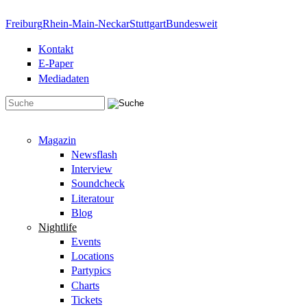
Direkt zum Inhalt
Freiburg
Rhein-Main-Neckar
Stuttgart
Bundesweit
Kontakt
E-Paper
Mediadaten
Suchformular
Magazin
Newsflash
Interview
Soundcheck
Literatour
Blog
Nightlife
Events
Locations
Partypics
Charts
Tickets