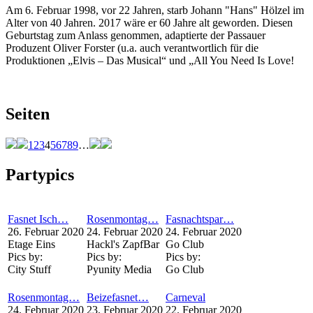
Am 6. Februar 1998, vor 22 Jahren, starb Johann "Hans" Hölzel im
Alter von 40 Jahren. 2017 wäre er 60 Jahre alt geworden. Diesen
Geburtstag zum Anlass genommen, adaptierte der Passauer
Produzent Oliver Forster (u.a. auch verantwortlich für die
Produktionen „Elvis – Das Musical“ und „All You Need Is Love!
Seiten
1
2
3
4
5
6
7
8
9
…
Partypics
Fasnet Isch…
Rosenmontag…
Fasnachtspar…
26. Februar 2020
24. Februar 2020
24. Februar 2020
Etage Eins
Hackl's ZapfBar
Go Club
Pics by:
Pics by:
Pics by:
City Stuff
Pyunity Media
Go Club
Rosenmontag…
Beizefasnet…
Carneval
24. Februar 2020
23. Februar 2020
22. Februar 2020