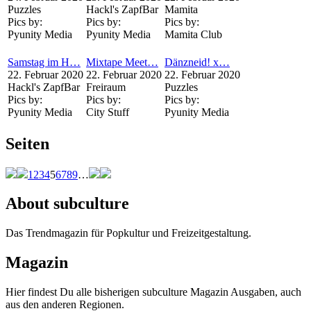
Puzzles
Hackl's ZapfBar
Mamita
Pics by:
Pics by:
Pics by:
Pyunity Media
Pyunity Media
Mamita Club
Samstag im H…
Mixtape Meet…
Dänzneid! x…
22. Februar 2020
22. Februar 2020
22. Februar 2020
Hackl's ZapfBar
Freiraum
Puzzles
Pics by:
Pics by:
Pics by:
Pyunity Media
City Stuff
Pyunity Media
Seiten
1
2
3
4
5
6
7
8
9
…
About subculture
Das Trendmagazin für Popkultur und Freizeitgestaltung.
Magazin
Hier findest Du alle bisherigen subculture Magazin Ausgaben, auch
aus den anderen Regionen.