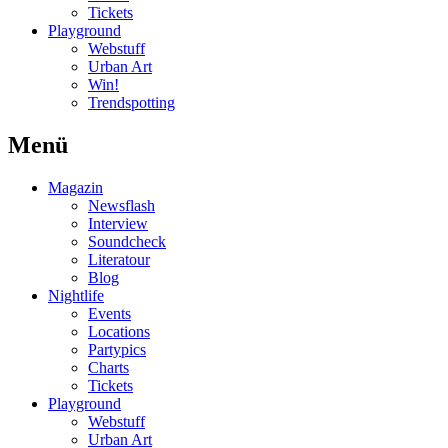
Tickets
Playground
Webstuff
Urban Art
Win!
Trendspotting
Menü
Magazin
Newsflash
Interview
Soundcheck
Literatour
Blog
Nightlife
Events
Locations
Partypics
Charts
Tickets
Playground
Webstuff
Urban Art