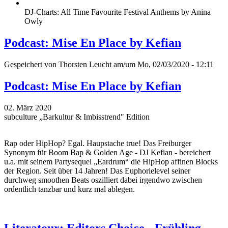
DJ-Charts: All Time Favourite Festival Anthems by Anina
Owly
Podcast: Mise En Place by Kefian
Gespeichert von
Thorsten Leucht
am/um Mo, 02/03/2020 - 12:11
Podcast: Mise En Place by Kefian
02. März 2020
subculture „Barkultur & Imbisstrend" Edition
Rap oder HipHop? Egal. Haupstache true! Das Freiburger
Synonym für Boom Bap & Golden Age - DJ Kefian - bereichert
u.a. mit seinem Partysequel „Eardrum“ die HipHop affinen Blocks
der Region. Seit über 14 Jahren! Das Euphorielevel seiner
durchweg smoothen Beats oszilliert dabei irgendwo zwischen
ordentlich tanzbar und kurz mal ablegen.
Literatour: Editors Choice - Frühling