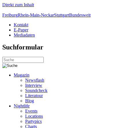
Direkt zum Inhalt
Freiburg
Rhein-Main-Neckar
Stuttgart
Bundesweit
Kontakt
E-Paper
Mediadaten
Suchformular
Magazin
Newsflash
Interview
Soundcheck
Literatour
Blog
Nightlife
Events
Locations
Partypics
Charts