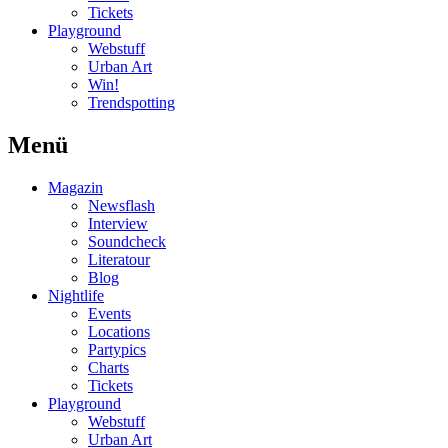
Tickets
Playground
Webstuff
Urban Art
Win!
Trendspotting
Menü
Magazin
Newsflash
Interview
Soundcheck
Literatour
Blog
Nightlife
Events
Locations
Partypics
Charts
Tickets
Playground
Webstuff
Urban Art