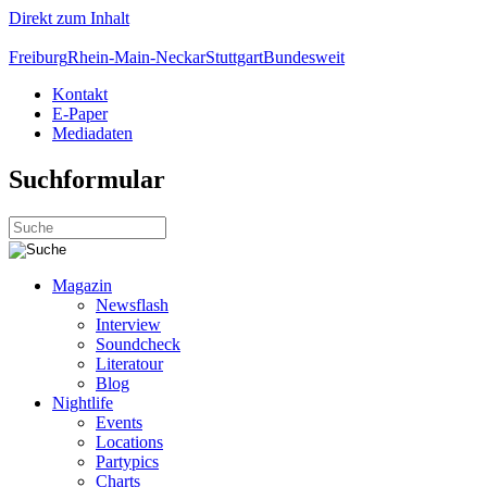
Direkt zum Inhalt
Freiburg
Rhein-Main-Neckar
Stuttgart
Bundesweit
Kontakt
E-Paper
Mediadaten
Suchformular
Magazin
Newsflash
Interview
Soundcheck
Literatour
Blog
Nightlife
Events
Locations
Partypics
Charts