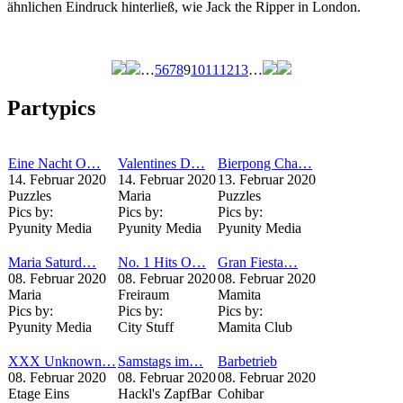
ähnlichen Eindruck hinterließ, wie Jack the Ripper in London.
…
5
6
7
8
9
10
11
12
13
…
Seiten
Partypics
Eine Nacht O…
Valentines D…
Bierpong Cha…
14. Februar 2020
14. Februar 2020
13. Februar 2020
Puzzles
Maria
Puzzles
Pics by:
Pics by:
Pics by:
Pyunity Media
Pyunity Media
Pyunity Media
Maria Saturd…
No. 1 Hits O…
Gran Fiesta…
08. Februar 2020
08. Februar 2020
08. Februar 2020
Maria
Freiraum
Mamita
Pics by:
Pics by:
Pics by:
Pyunity Media
City Stuff
Mamita Club
XXX Unknown…
Samstags im…
Barbetrieb
08. Februar 2020
08. Februar 2020
08. Februar 2020
Etage Eins
Hackl's ZapfBar
Cohibar