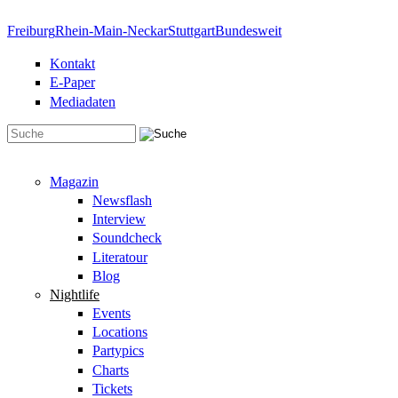
Direkt zum Inhalt
Freiburg
Rhein-Main-Neckar
Stuttgart
Bundesweit
Kontakt
E-Paper
Mediadaten
Suchformular
Magazin
Newsflash
Interview
Soundcheck
Literatour
Blog
Nightlife
Events
Locations
Partypics
Charts
Tickets