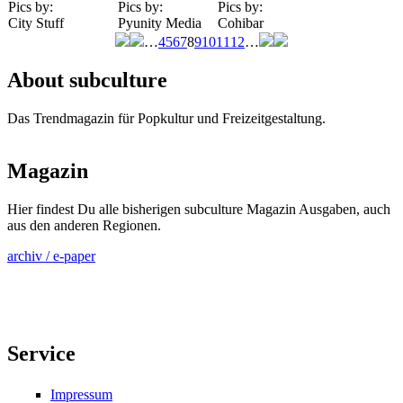
Pics by:
Pics by:
Pics by:
City Stuff
Pyunity Media
Cohibar
…
4
5
6
7
8
9
10
11
12
…
Seiten
About subculture
Das Trendmagazin für Popkultur und Freizeitgestaltung.
Magazin
Hier findest Du alle bisherigen subculture Magazin Ausgaben, auch
aus den anderen Regionen.
archiv / e-paper
Service
Impressum