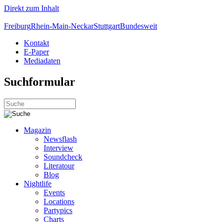
Direkt zum Inhalt
Freiburg
Rhein-Main-Neckar
Stuttgart
Bundesweit
Kontakt
E-Paper
Mediadaten
Suchformular
Magazin
Newsflash
Interview
Soundcheck
Literatour
Blog
Nightlife
Events
Locations
Partypics
Charts