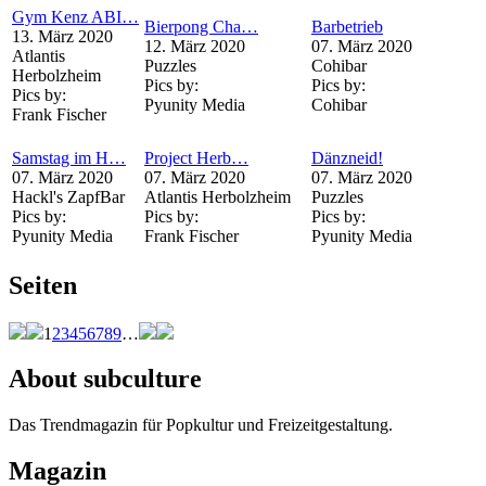
Gym Kenz ABI…
Bierpong Cha…
Barbetrieb
13. März 2020
12. März 2020
07. März 2020
Atlantis
Puzzles
Cohibar
Herbolzheim
Pics by:
Pics by:
Pics by:
Pyunity Media
Cohibar
Frank Fischer
Samstag im H…
Project Herb…
Dänzneid!
07. März 2020
07. März 2020
07. März 2020
Hackl's ZapfBar
Atlantis Herbolzheim
Puzzles
Pics by:
Pics by:
Pics by:
Pyunity Media
Frank Fischer
Pyunity Media
Seiten
1
2
3
4
5
6
7
8
9
…
About subculture
Das Trendmagazin für Popkultur und Freizeitgestaltung.
Magazin