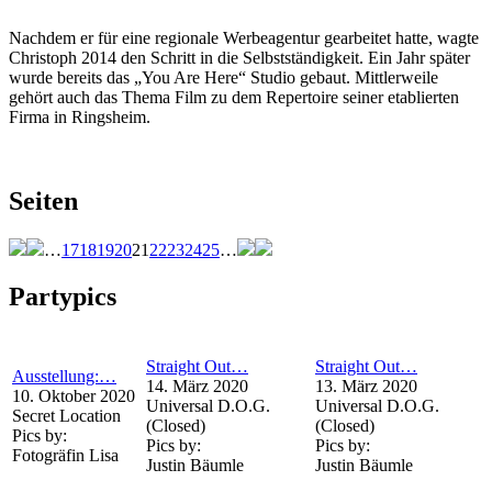
Nachdem er für eine regionale Werbeagentur gearbeitet hatte, wagte
Christoph 2014 den Schritt in die Selbstständigkeit. Ein Jahr später
wurde bereits das „You Are Here“ Studio gebaut. Mittlerweile
gehört auch das Thema Film zu dem Repertoire seiner etablierten
Firma in Ringsheim.
Seiten
…
17
18
19
20
21
22
23
24
25
…
Partypics
Straight Out…
Straight Out…
Ausstellung:…
14. März 2020
13. März 2020
10. Oktober 2020
Universal D.O.G.
Universal D.O.G.
Secret Location
(Closed)
(Closed)
Pics by:
Pics by:
Pics by:
Fotogräfin Lisa
Justin Bäumle
Justin Bäumle