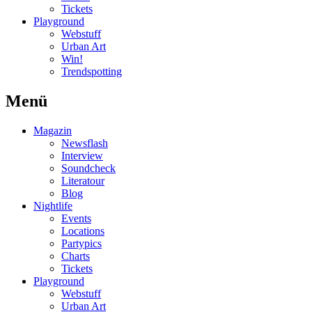
Tickets
Playground
Webstuff
Urban Art
Win!
Trendspotting
Menü
Magazin
Newsflash
Interview
Soundcheck
Literatour
Blog
Nightlife
Events
Locations
Partypics
Charts
Tickets
Playground
Webstuff
Urban Art