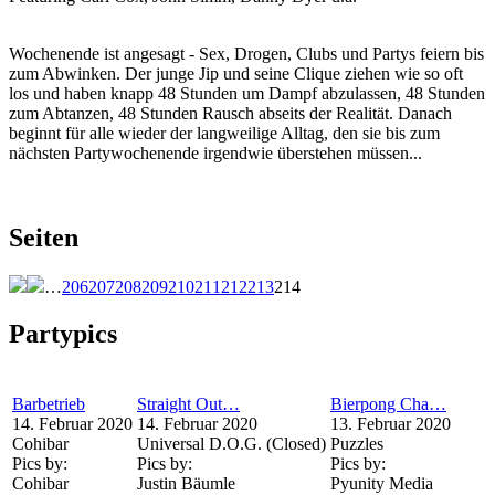
Wochenende ist angesagt - Sex, Drogen, Clubs und Partys feiern bis
zum Abwinken. Der junge Jip und seine Clique ziehen wie so oft
los und haben knapp 48 Stunden um Dampf abzulassen, 48 Stunden
zum Abtanzen, 48 Stunden Rausch abseits der Realität. Danach
beginnt für alle wieder der langweilige Alltag, den sie bis zum
nächsten Partywochenende irgendwie überstehen müssen...
Seiten
…
206
207
208
209
210
211
212
213
214
Partypics
Barbetrieb
Straight Out…
Bierpong Cha…
14. Februar 2020
14. Februar 2020
13. Februar 2020
Cohibar
Universal D.O.G. (Closed)
Puzzles
Pics by:
Pics by:
Pics by:
Cohibar
Justin Bäumle
Pyunity Media