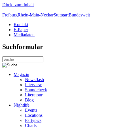
Direkt zum Inhalt
Freiburg
Rhein-Main-Neckar
Stuttgart
Bundesweit
Kontakt
E-Paper
Mediadaten
Suchformular
Magazin
Newsflash
Interview
Soundcheck
Literatour
Blog
Nightlife
Events
Locations
Partypics
Charts