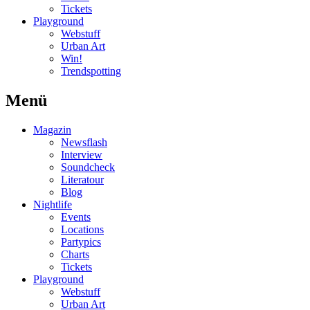
Tickets
Playground
Webstuff
Urban Art
Win!
Trendspotting
Menü
Magazin
Newsflash
Interview
Soundcheck
Literatour
Blog
Nightlife
Events
Locations
Partypics
Charts
Tickets
Playground
Webstuff
Urban Art