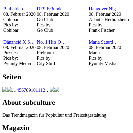
Barbetrieb
Dr3i Fr3unde
Hangover Nig…
08. Februar 2020
08. Februar 2020
08. Februar 2020
Cohibar
Go Club
Atlantis Herbolzheim
Pics by:
Pics by:
Pics by:
Cohibar
Go Club
Frank Fischer
Dänzneid X S…
No. 1 Hits O…
Maria Saturd…
08. Februar 2020
08. Februar 2020
08. Februar 2020
Puzzles
Freiraum
Maria
Pics by:
Pics by:
Pics by:
Pyunity Media
City Stuff
Pyunity Media
Seiten
…
4
5
6
7
8
9
10
11
12
…
About subculture
Das Trendmagazin für Popkultur und Freizeitgestaltung.
Magazin