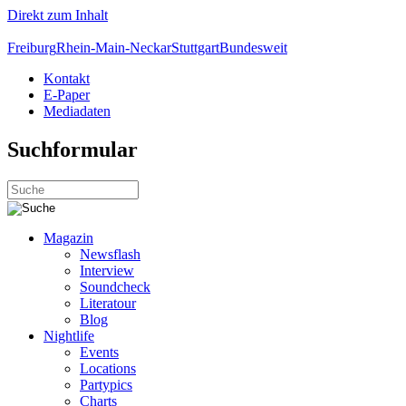
Direkt zum Inhalt
Freiburg
Rhein-Main-Neckar
Stuttgart
Bundesweit
Kontakt
E-Paper
Mediadaten
Suchformular
Magazin
Newsflash
Interview
Soundcheck
Literatour
Blog
Nightlife
Events
Locations
Partypics
Charts