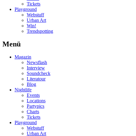
Tickets
Playground
Webstuff
Urban Art
Win!
Trendspotting
Menü
Magazin
Newsflash
Interview
Soundcheck
Literatour
Blog
Nightlife
Events
Locations
Partypics
Charts
Tickets
Playground
Webstuff
Urban Art