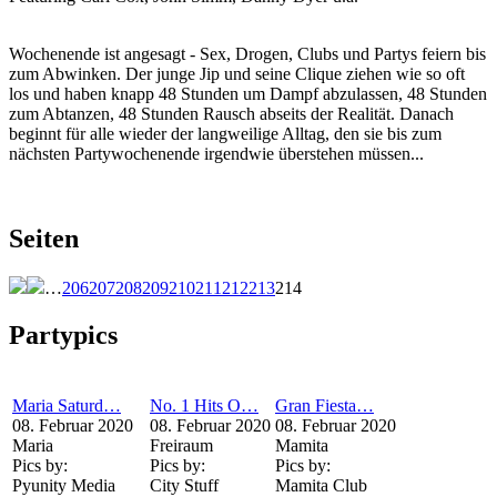
Wochenende ist angesagt - Sex, Drogen, Clubs und Partys feiern bis
zum Abwinken. Der junge Jip und seine Clique ziehen wie so oft
los und haben knapp 48 Stunden um Dampf abzulassen, 48 Stunden
zum Abtanzen, 48 Stunden Rausch abseits der Realität. Danach
beginnt für alle wieder der langweilige Alltag, den sie bis zum
nächsten Partywochenende irgendwie überstehen müssen...
Seiten
…
206
207
208
209
210
211
212
213
214
Partypics
Maria Saturd…
No. 1 Hits O…
Gran Fiesta…
08. Februar 2020
08. Februar 2020
08. Februar 2020
Maria
Freiraum
Mamita
Pics by:
Pics by:
Pics by:
Pyunity Media
City Stuff
Mamita Club