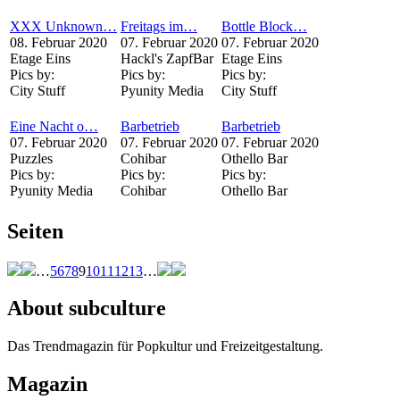
XXX Unknown…
Freitags im…
Bottle Block…
08. Februar 2020
07. Februar 2020
07. Februar 2020
Etage Eins
Hackl's ZapfBar
Etage Eins
Pics by:
Pics by:
Pics by:
City Stuff
Pyunity Media
City Stuff
Eine Nacht o…
Barbetrieb
Barbetrieb
07. Februar 2020
07. Februar 2020
07. Februar 2020
Puzzles
Cohibar
Othello Bar
Pics by:
Pics by:
Pics by:
Pyunity Media
Cohibar
Othello Bar
Seiten
…
5
6
7
8
9
10
11
12
13
…
About subculture
Das Trendmagazin für Popkultur und Freizeitgestaltung.
Magazin