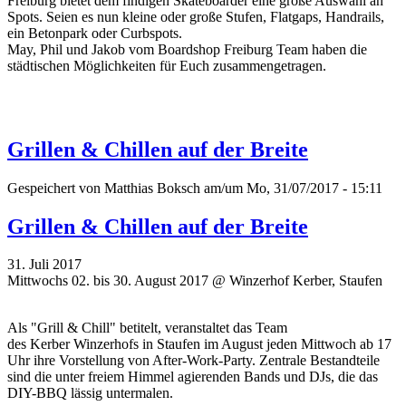
Freiburg bietet dem findigen Skateboarder eine große Auswahl an
Spots. Seien es nun kleine oder große Stufen, Flatgaps, Handrails,
ein Betonpark oder Curbspots.
May, Phil und Jakob vom Boardshop Freiburg Team haben die
städtischen Möglichkeiten für Euch zusammengetragen.
Grillen & Chillen auf der Breite
Gespeichert von
Matthias Boksch
am/um Mo, 31/07/2017 - 15:11
Grillen & Chillen auf der Breite
31. Juli 2017
Mittwochs 02. bis 30. August 2017 @ Winzerhof Kerber, Staufen
Als "Grill & Chill" betitelt, veranstaltet das Team
des
Kerber
Winzerhofs in Staufen im August jeden Mittwoch ab 17
Uhr ihre Vorstellung von After-Work-Party.
Zentrale Bestandteile
sind die unter freiem Himmel agierenden Bands und DJs, die das
DIY-BBQ lässig untermalen.