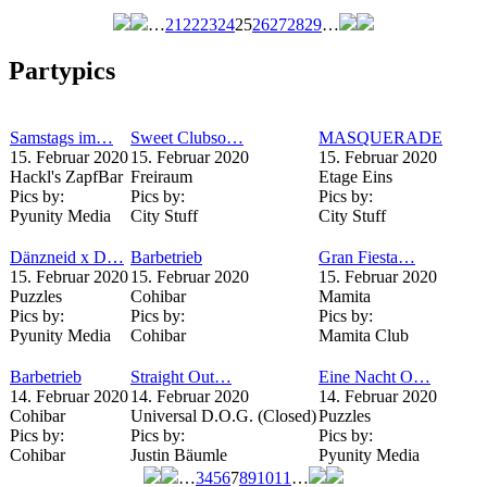
…
21
22
23
24
25
26
27
28
29
…
Seiten
Partypics
Samstags im…
Sweet Clubso…
MASQUERADE
15. Februar 2020
15. Februar 2020
15. Februar 2020
Hackl's ZapfBar
Freiraum
Etage Eins
Pics by:
Pics by:
Pics by:
Pyunity Media
City Stuff
City Stuff
Dänzneid x D…
Barbetrieb
Gran Fiesta…
15. Februar 2020
15. Februar 2020
15. Februar 2020
Puzzles
Cohibar
Mamita
Pics by:
Pics by:
Pics by:
Pyunity Media
Cohibar
Mamita Club
Barbetrieb
Straight Out…
Eine Nacht O…
14. Februar 2020
14. Februar 2020
14. Februar 2020
Cohibar
Universal D.O.G. (Closed)
Puzzles
Pics by:
Pics by:
Pics by:
Cohibar
Justin Bäumle
Pyunity Media
…
3
4
5
6
7
8
9
10
11
…