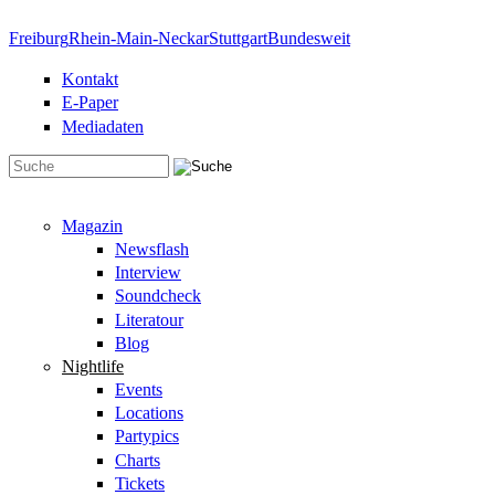
Direkt zum Inhalt
Freiburg
Rhein-Main-Neckar
Stuttgart
Bundesweit
Kontakt
E-Paper
Mediadaten
Suchformular
Magazin
Newsflash
Interview
Soundcheck
Literatour
Blog
Nightlife
Events
Locations
Partypics
Charts
Tickets