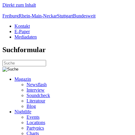
Direkt zum Inhalt
Freiburg
Rhein-Main-Neckar
Stuttgart
Bundesweit
Kontakt
E-Paper
Mediadaten
Suchformular
Magazin
Newsflash
Interview
Soundcheck
Literatour
Blog
Nightlife
Events
Locations
Partypics
Charts