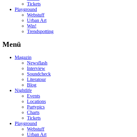
Tickets
Playground
Webstuff
Urban Art
Win!
Trendspotting
Menü
Magazin
Newsflash
Interview
Soundcheck
Literatour
Blog
Nightlife
Events
Locations
Partypics
Charts
Tickets
Playground
Webstuff
Urban Art