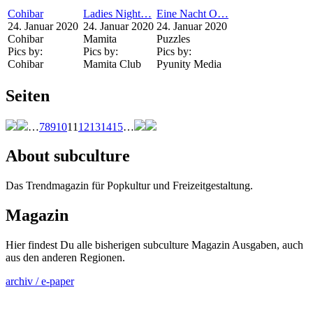
Cohibar
Ladies Night…
Eine Nacht O…
24. Januar 2020
24. Januar 2020
24. Januar 2020
Cohibar
Mamita
Puzzles
Pics by:
Pics by:
Pics by:
Cohibar
Mamita Club
Pyunity Media
Seiten
…
7
8
9
10
11
12
13
14
15
…
About subculture
Das Trendmagazin für Popkultur und Freizeitgestaltung.
Magazin
Hier findest Du alle bisherigen subculture Magazin Ausgaben, auch
aus den anderen Regionen.
archiv / e-paper