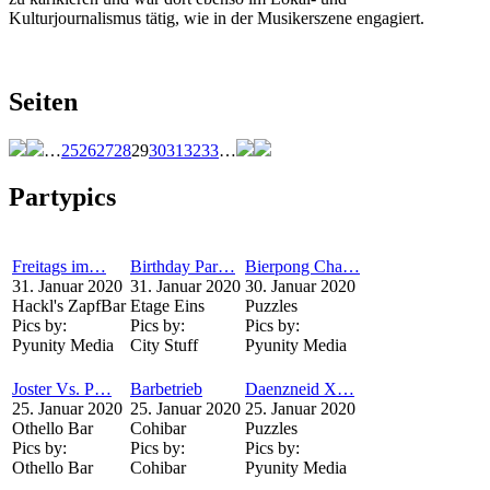
Kulturjournalismus tätig, wie in der Musikerszene engagiert.
Seiten
…
25
26
27
28
29
30
31
32
33
…
Partypics
Freitags im…
Birthday Par…
Bierpong Cha…
31. Januar 2020
31. Januar 2020
30. Januar 2020
Hackl's ZapfBar
Etage Eins
Puzzles
Pics by:
Pics by:
Pics by:
Pyunity Media
City Stuff
Pyunity Media
Joster Vs. P…
Barbetrieb
Daenzneid X…
25. Januar 2020
25. Januar 2020
25. Januar 2020
Othello Bar
Cohibar
Puzzles
Pics by:
Pics by:
Pics by:
Othello Bar
Cohibar
Pyunity Media