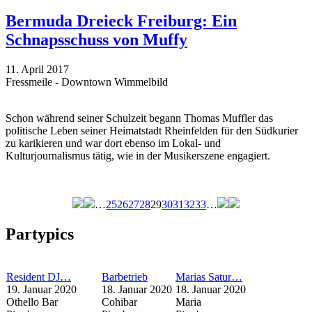
Bermuda Dreieck Freiburg: Ein
Schnapsschuss von Muffy
11. April 2017
Fressmeile - Downtown Wimmelbild
Schon während seiner Schulzeit begann Thomas Muffler das
politische Leben seiner Heimatstadt Rheinfelden für den Südkurier
zu karikieren und war dort ebenso im Lokal- und
Kulturjournalismus tätig, wie in der Musikerszene engagiert.
…
25
26
27
28
29
30
31
32
33
…
Seiten
Partypics
Resident DJ…
Barbetrieb
Marias Satur…
19. Januar 2020
18. Januar 2020
18. Januar 2020
Othello Bar
Cohibar
Maria