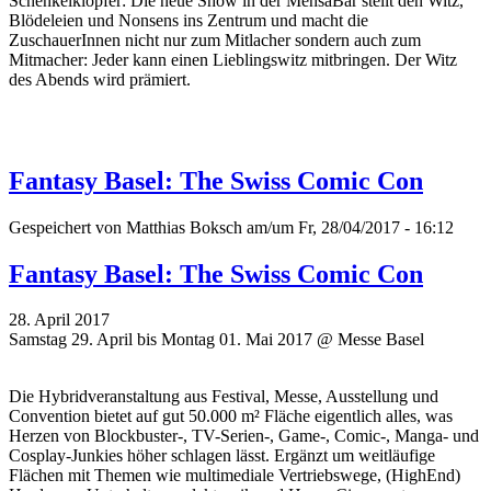
Schenkelklopfer: Die neue Show in der MensaBar stellt den Witz,
Blödeleien und Nonsens ins Zentrum und macht die
ZuschauerInnen nicht nur zum Mitlacher sondern auch zum
Mitmacher: Jeder kann einen Lieblingswitz mitbringen. Der Witz
des Abends wird prämiert.
Fantasy Basel: The Swiss Comic Con
Gespeichert von
Matthias Boksch
am/um Fr, 28/04/2017 - 16:12
Fantasy Basel: The Swiss Comic Con
28. April 2017
Samstag 29. April bis Montag 01. Mai 2017 @ Messe Basel
Die Hybridveranstaltung aus Festival, Messe, Ausstellung und
Convention bietet auf gut 50.000 m² Fläche eigentlich alles, was
Herzen von Blockbuster-, TV-Serien-, Game-, Comic-, Manga- und
Cosplay-Junkies höher schlagen lässt. Ergänzt um weitläufige
Flächen mit Themen wie multimediale Vertriebswege, (HighEnd)