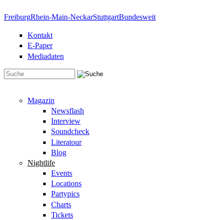
Direkt zum Inhalt
Freiburg
Rhein-Main-Neckar
Stuttgart
Bundesweit
Kontakt
E-Paper
Mediadaten
Suchformular
Magazin
Newsflash
Interview
Soundcheck
Literatour
Blog
Nightlife
Events
Locations
Partypics
Charts
Tickets