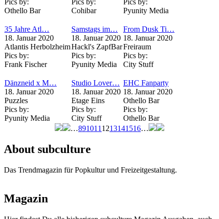
Pics by:
Pics by:
Pics by:
Othello Bar
Cohibar
Pyunity Media
35 Jahre Atl…
Samstags im…
From Dusk Ti…
18. Januar 2020
18. Januar 2020
18. Januar 2020
Atlantis Herbolzheim
Hackl's ZapfBar
Freiraum
Pics by:
Pics by:
Pics by:
Frank Fischer
Pyunity Media
City Stuff
Dänzneid x M…
Studio Lover…
EHC Fanparty
18. Januar 2020
18. Januar 2020
18. Januar 2020
Puzzles
Etage Eins
Othello Bar
Pics by:
Pics by:
Pics by:
Pyunity Media
City Stuff
Othello Bar
…
8
9
10
11
12
13
14
15
16
…
Seiten
About subculture
Das Trendmagazin für Popkultur und Freizeitgestaltung.
Magazin