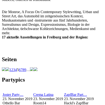
Die Monroe, A Focus On Contemporary Stylewriting, Urban und
Street Art, das Automobil im zeitgenössischen Kontext,
Musikautomaten und -instrumente aus fünf Jahrhunderten,
Surrealismus und Design, Expressionismus, Biologie in der
Architektur, tiefschwarze Kohlezeichnungen, Medienkunst und
mehr.
17 aktuelle Ausstellungen in Freiburg und der Region:
Seiten
1
2
3
4
5
6
7
8
9
…
Partypics
Joster Party…
Crema Latina
ZapfBar Part…
23. November 2019
23. November 2019
23. November 2019
Othello Bar
Room14
Hackl's ZapfBar