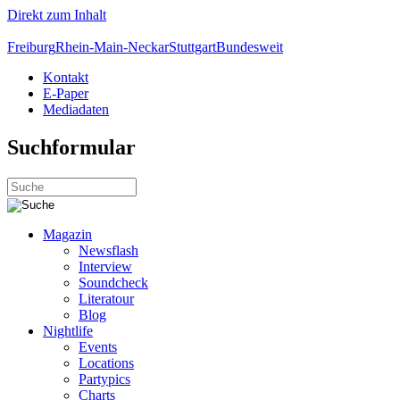
Direkt zum Inhalt
Freiburg
Rhein-Main-Neckar
Stuttgart
Bundesweit
Kontakt
E-Paper
Mediadaten
Suchformular
Magazin
Newsflash
Interview
Soundcheck
Literatour
Blog
Nightlife
Events
Locations
Partypics
Charts