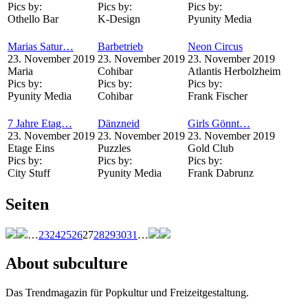
Pics by:
Pics by:
Pics by:
Othello Bar
K-Design
Pyunity Media
Marias Satur…
Barbetrieb
Neon Circus
23. November 2019
23. November 2019
23. November 2019
Maria
Cohibar
Atlantis Herbolzheim
Pics by:
Pics by:
Pics by:
Pyunity Media
Cohibar
Frank Fischer
7 Jahre Etag…
Dänzneid
Girls Gönnt…
23. November 2019
23. November 2019
23. November 2019
Etage Eins
Puzzles
Gold Club
Pics by:
Pics by:
Pics by:
City Stuff
Pyunity Media
Frank Dabrunz
Seiten
…
23
24
25
26
27
28
29
30
31
…
About subculture
Das Trendmagazin für Popkultur und Freizeitgestaltung.