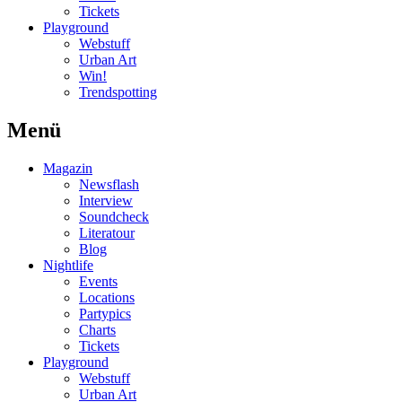
Tickets
Playground
Webstuff
Urban Art
Win!
Trendspotting
Menü
Magazin
Newsflash
Interview
Soundcheck
Literatour
Blog
Nightlife
Events
Locations
Partypics
Charts
Tickets
Playground
Webstuff
Urban Art