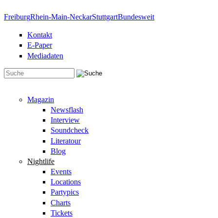
Direkt zum Inhalt
Freiburg
Rhein-Main-Neckar
Stuttgart
Bundesweit
Kontakt
E-Paper
Mediadaten
Suchformular
Magazin
Newsflash
Interview
Soundcheck
Literatour
Blog
Nightlife
Events
Locations
Partypics
Charts
Tickets