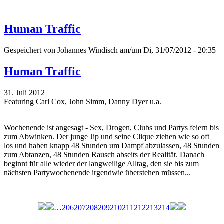
Human Traffic
Gespeichert von
Johannes Windisch
am/um Di, 31/07/2012 - 20:35
Human Traffic
31. Juli 2012
Featuring Carl Cox, John Simm, Danny Dyer u.a.
Wochenende ist angesagt - Sex, Drogen, Clubs und Partys feiern bis
zum Abwinken. Der junge Jip und seine Clique ziehen wie so oft
los und haben knapp 48 Stunden um Dampf abzulassen, 48 Stunden
zum Abtanzen, 48 Stunden Rausch abseits der Realität. Danach
beginnt für alle wieder der langweilige Alltag, den sie bis zum
nächsten Partywochenende irgendwie überstehen müssen...
…
206
207
208
209
210
211
212
213
214
Seiten