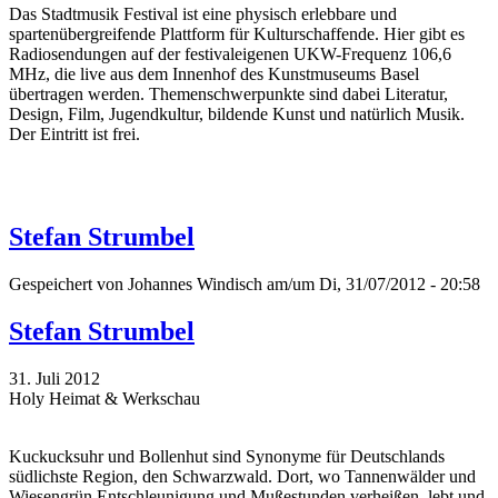
Das Stadtmusik Festival ist eine physisch erlebbare und
spartenübergreifende Plattform für Kulturschaffende. Hier gibt es
Radiosendungen auf der festivaleigenen UKW-Frequenz 106,6
MHz, die live aus dem Innenhof des Kunstmuseums Basel
übertragen werden. Themenschwerpunkte sind dabei Literatur,
Design, Film, Jugendkultur, bildende Kunst und natürlich Musik.
Der Eintritt ist frei.
Stefan Strumbel
Gespeichert von
Johannes Windisch
am/um Di, 31/07/2012 - 20:58
Stefan Strumbel
31. Juli 2012
Holy Heimat & Werkschau
Kuckucksuhr und Bollenhut sind Synonyme für Deutschlands
südlichste Region, den Schwarzwald. Dort, wo Tannenwälder und
Wiesengrün Entschleunigung und Mußestunden verheißen, lebt und