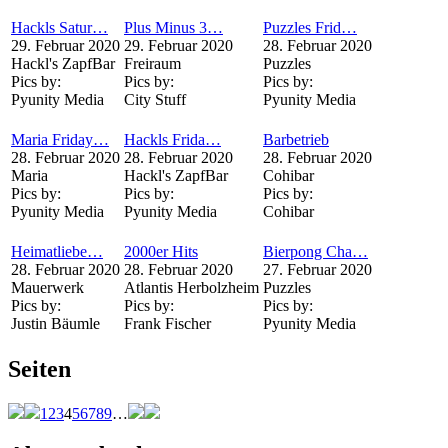
Hackls Satur…
Plus Minus 3…
Puzzles Frid…
29. Februar 2020
29. Februar 2020
28. Februar 2020
Hackl's ZapfBar
Freiraum
Puzzles
Pics by:
Pics by:
Pics by:
Pyunity Media
City Stuff
Pyunity Media
Maria Friday…
Hackls Frida…
Barbetrieb
28. Februar 2020
28. Februar 2020
28. Februar 2020
Maria
Hackl's ZapfBar
Cohibar
Pics by:
Pics by:
Pics by:
Pyunity Media
Pyunity Media
Cohibar
Heimatliebe…
2000er Hits
Bierpong Cha…
28. Februar 2020
28. Februar 2020
27. Februar 2020
Mauerwerk
Atlantis Herbolzheim
Puzzles
Pics by:
Pics by:
Pics by:
Justin Bäumle
Frank Fischer
Pyunity Media
Seiten
1
2
3
4
5
6
7
8
9
…