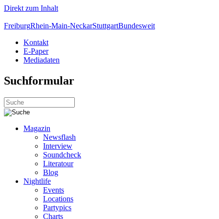
Direkt zum Inhalt
Freiburg
Rhein-Main-Neckar
Stuttgart
Bundesweit
Kontakt
E-Paper
Mediadaten
Suchformular
Magazin
Newsflash
Interview
Soundcheck
Literatour
Blog
Nightlife
Events
Locations
Partypics
Charts