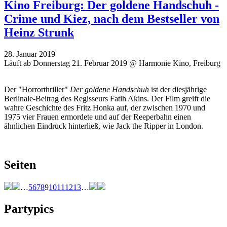
Kino Freiburg: Der goldene Handschuh -
Crime und Kiez, nach dem Bestseller von
Heinz Strunk
28. Januar 2019
Läuft ab Donnerstag 21. Februar 2019 @ Harmonie Kino, Freiburg
Der "Horrorthriller"
Der goldene Handschuh
ist der diesjährige
Berlinale-Beitrag des Regisseurs Fatih Akins. Der Film greift die
wahre Geschichte des Fritz Honka auf, der zwischen 1970 und
1975 vier Frauen ermordete und auf der Reeperbahn einen
ähnlichen Eindruck hinterließ, wie Jack the Ripper in London.
Seiten
…
5
6
7
8
9
10
11
12
13
…
Partypics