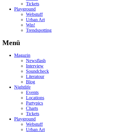
Tickets
Playground
Webstuff
Urban Art
Win!
Trendspotting
Menü
Magazin
Newsflash
Interview
Soundcheck
Literatour
Blog
Nightlife
Events
Locations
Partypics
Charts
Tickets
Playground
Webstuff
Urban Art