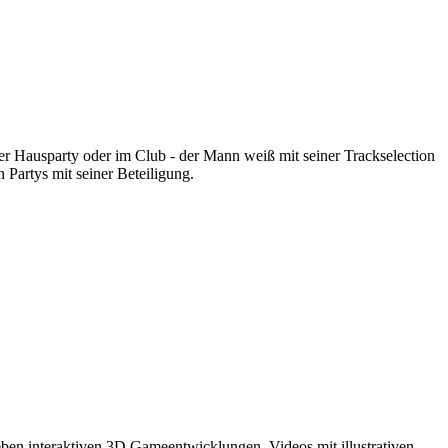
r Hausparty oder im Club - der Mann weiß mit seiner Trackselection
 Partys mit seiner Beteiligung.
eben interaktiven 3D Gameentwicklungen, Videos mit illustrativen