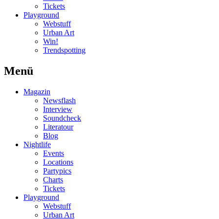
Tickets
Playground
Webstuff
Urban Art
Win!
Trendspotting
Menü
Magazin
Newsflash
Interview
Soundcheck
Literatour
Blog
Nightlife
Events
Locations
Partypics
Charts
Tickets
Playground
Webstuff
Urban Art