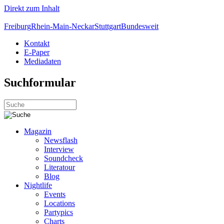
Direkt zum Inhalt
Freiburg
Rhein-Main-Neckar
Stuttgart
Bundesweit
Kontakt
E-Paper
Mediadaten
Suchformular
Magazin
Newsflash
Interview
Soundcheck
Literatour
Blog
Nightlife
Events
Locations
Partypics
Charts