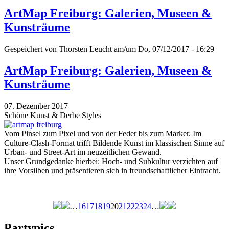
ArtMap Freiburg: Galerien, Museen &
Kunsträume
Gespeichert von
Thorsten Leucht
am/um Do, 07/12/2017 - 16:29
ArtMap Freiburg: Galerien, Museen &
Kunsträume
07. Dezember 2017
Schöne Kunst & Derbe Styles
Vom Pinsel zum Pixel und von der Feder bis zum Marker. Im
Culture-Clash-Format trifft Bildende Kunst im klassischen Sinne auf
Urban- und Street-Art im neuzeitlichen Gewand.
Unser Grundgedanke hierbei: Hoch- und Subkultur verzichten auf
ihre Vorsilben und präsentieren sich in freundschaftlicher Eintracht.
…
16
17
18
19
20
21
22
23
24
…
Seiten
Partypics