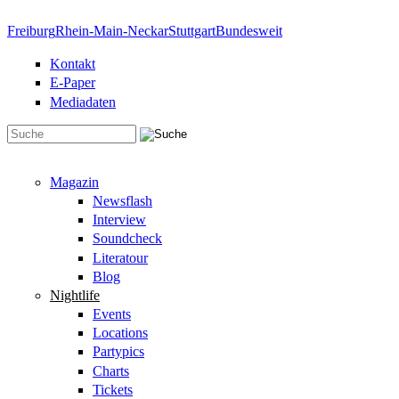
Direkt zum Inhalt
Freiburg
Rhein-Main-Neckar
Stuttgart
Bundesweit
Kontakt
E-Paper
Mediadaten
Suchformular
Magazin
Newsflash
Interview
Soundcheck
Literatour
Blog
Nightlife
Events
Locations
Partypics
Charts
Tickets