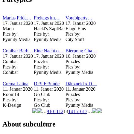
Marias Frida…
Freitags im…
Vorabiparty…
17. Januar 2020
17. Januar 2020
17. Januar 2020
Maria
Hackl's ZapfBar
Etage Eins
Pics by:
Pics by:
Pics by:
Pyunity Media
Pyunity Media
City Stuff
Cohibar Barb…
Eine Nacht o…
Bierpong Cha…
17. Januar 2020
17. Januar 2020
16. Januar 2020
Cohibar
Puzzles
Puzzles
Pics by:
Pics by:
Pics by:
Cohibar
Pyunity Media
Pyunity Media
Crema Latina
Dr3i Fr3unde
Dänzneid x D…
11. Januar 2020
11. Januar 2020
11. Januar 2020
Room14
Go Club
Puzzles
Pics by:
Pics by:
Pics by:
K-Design
Go Club
Pyunity Media
…
9
10
11
12
13
14
15
16
17
…
Seiten
About subculture