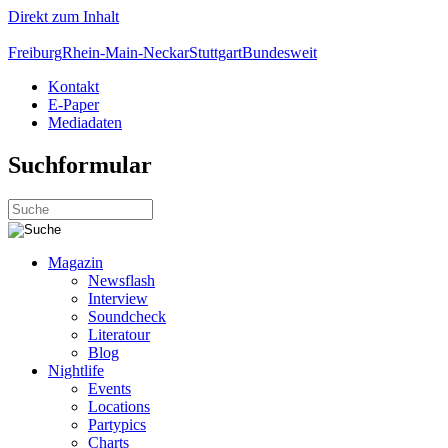
Direkt zum Inhalt
Freiburg
Rhein-Main-Neckar
Stuttgart
Bundesweit
Kontakt
E-Paper
Mediadaten
Suchformular
Magazin
Newsflash
Interview
Soundcheck
Literatour
Blog
Nightlife
Events
Locations
Partypics
Charts