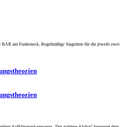
die BAR am Funkeneck. Regelmäßige Stagetime für die jeweils zwei
ungstheorien
ungstheorien
Berliner Aufklärungskampagne „Der goldene Aluhut" begegnet dem