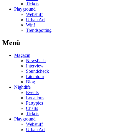
Tickets
Playground
Webstuff
Urban Art
Win!
Trendspotting
Menü
Magazin
Newsflash
Interview
Soundcheck
Literatour
Blog
Nightlife
Events
Locations
Partypics
Charts
Tickets
Playground
Webstuff
Urban Art