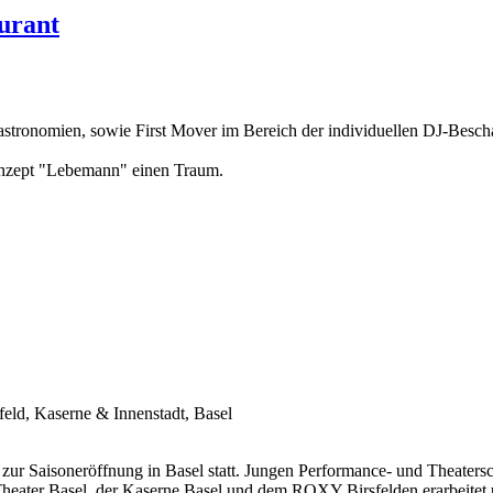
urant
astronomien, sowie First Mover im Bereich der individuellen DJ-Bescha
Konzept "Lebemann" einen Traum.
eld, Kaserne & Innenstadt, Basel
)
zur Saisoneröffnung
in Basel statt. Jungen Performance- und Theatersc
ter Basel, der Kaserne Basel und dem ROXY Birsfelden erarbeitet u