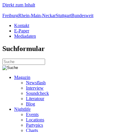
Direkt zum Inhalt
Freiburg
Rhein-Main-Neckar
Stuttgart
Bundesweit
Kontakt
E-Paper
Mediadaten
Suchformular
Magazin
Newsflash
Interview
Soundcheck
Literatour
Blog
Nightlife
Events
Locations
Partypics
Charts