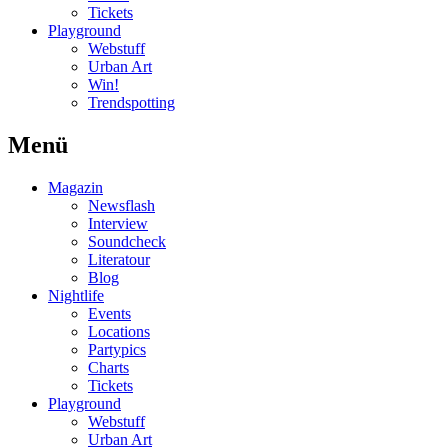
Tickets
Playground
Webstuff
Urban Art
Win!
Trendspotting
Menü
Magazin
Newsflash
Interview
Soundcheck
Literatour
Blog
Nightlife
Events
Locations
Partypics
Charts
Tickets
Playground
Webstuff
Urban Art