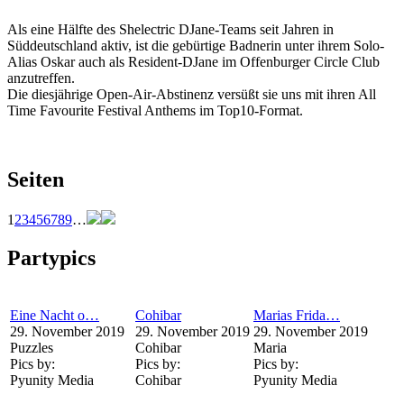
Als eine Hälfte des Shelectric DJane-Teams seit Jahren in
Süddeutschland aktiv, ist die gebürtige Badnerin unter ihrem Solo-
Alias Oskar auch als Resident-DJane im Offenburger Circle Club
anzutreffen.
Die diesjährige Open-Air-Abstinenz versüßt sie uns mit ihren All
Time Favourite Festival Anthems im Top10-Format.
Seiten
1
2
3
4
5
6
7
8
9
…
Partypics
Eine Nacht o…
Cohibar
Marias Frida…
29. November 2019
29. November 2019
29. November 2019
Puzzles
Cohibar
Maria
Pics by:
Pics by:
Pics by:
Pyunity Media
Cohibar
Pyunity Media