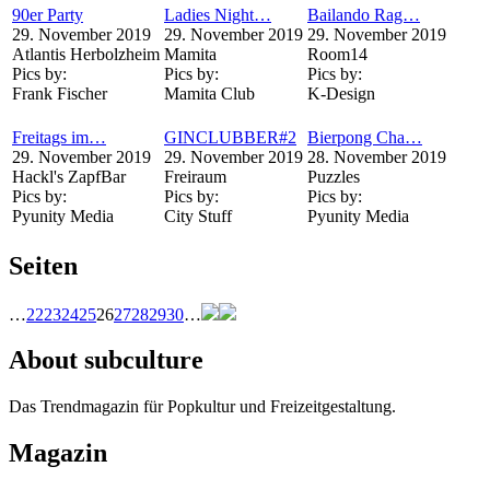
90er Party
Ladies Night…
Bailando Rag…
29. November 2019
29. November 2019
29. November 2019
Atlantis Herbolzheim
Mamita
Room14
Pics by:
Pics by:
Pics by:
Frank Fischer
Mamita Club
K-Design
Freitags im…
GINCLUBBER#2
Bierpong Cha…
29. November 2019
29. November 2019
28. November 2019
Hackl's ZapfBar
Freiraum
Puzzles
Pics by:
Pics by:
Pics by:
Pyunity Media
City Stuff
Pyunity Media
Seiten
…
22
23
24
25
26
27
28
29
30
…
About subculture
Das Trendmagazin für Popkultur und Freizeitgestaltung.
Magazin