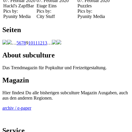
07. Februar 2020
07. Februar 2020
07. Februar 2020
Hackl's ZapfBar
Etage Eins
Puzzles
Pics by:
Pics by:
Pics by:
Pyunity Media
City Stuff
Pyunity Media
Seiten
…
5
6
7
8
9
10
11
12
13
…
About subculture
Das Trendmagazin für Popkultur und Freizeitgestaltung.
Magazin
Hier findest Du alle bisherigen subculture Magazin Ausgaben, auch
aus den anderen Regionen.
archiv / e-paper
Service