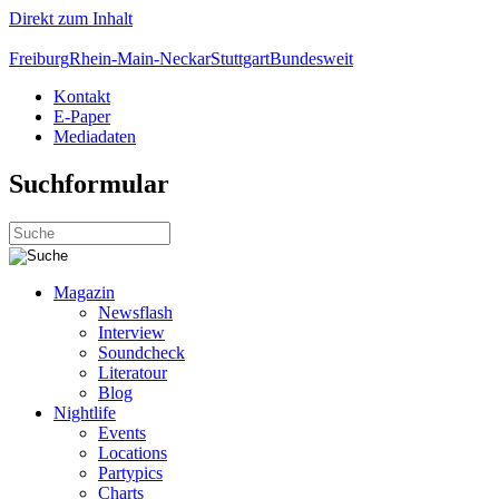
Direkt zum Inhalt
Freiburg
Rhein-Main-Neckar
Stuttgart
Bundesweit
Kontakt
E-Paper
Mediadaten
Suchformular
Magazin
Newsflash
Interview
Soundcheck
Literatour
Blog
Nightlife
Events
Locations
Partypics
Charts