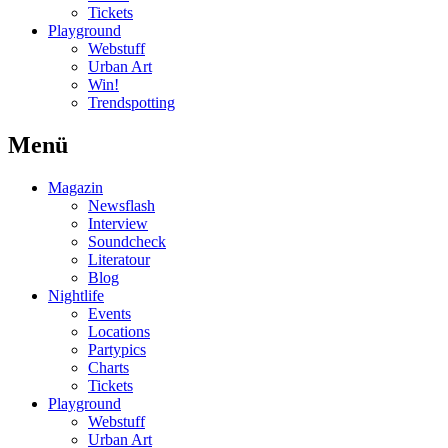
Tickets
Playground
Webstuff
Urban Art
Win!
Trendspotting
Menü
Magazin
Newsflash
Interview
Soundcheck
Literatour
Blog
Nightlife
Events
Locations
Partypics
Charts
Tickets
Playground
Webstuff
Urban Art