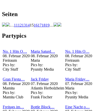
Seiten
…
11
12
13
14
15
16
17
18
19
…
Partypics
No. 1 Hits O…
Maria Saturd…
No. 1 Hits O…
08. Februar 2020
08. Februar 2020
08. Februar 2020
Freiraum
Maria
Freiraum
Pics by:
Pics by:
Pics by:
City Stuff
Pyunity Media
City Stuff
Gran Fiesta…
Jack Friday
Maria Friday…
08. Februar 2020
07. Februar 2020
07. Februar 2020
Mamita
Atlantis Herbolzheim
Maria
Pics by:
Pics by:
Pics by:
Mamita Club
Frank Fischer
Pyunity Media
Freitags im…
Bottle Block…
Eine Nacht o…