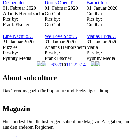
Desperados…
Doors Open T…
Barbetrieb
01. Februar 2020
01. Februar 2020
31. Januar 2020
Atlantis Herbolzheim
Go Club
Cohibar
Pics by:
Pics by:
Pics by:
Frank Fischer
Go Club
Cohibar
Eine Nacht o…
We Love Shot…
Marias Frida…
31. Januar 2020
31. Januar 2020
31. Januar 2020
Puzzles
Atlantis Herbolzheim
Maria
Pics by:
Pics by:
Pics by:
Pyunity Media
Frank Fischer
Pyunity Media
…
6
7
8
9
10
11
12
13
14
…
Seiten
About subculture
Das Trendmagazin für Popkultur und Freizeitgestaltung.
Magazin
Hier findest Du alle bisherigen subculture Magazin Ausgaben, auch
aus den anderen Regionen.