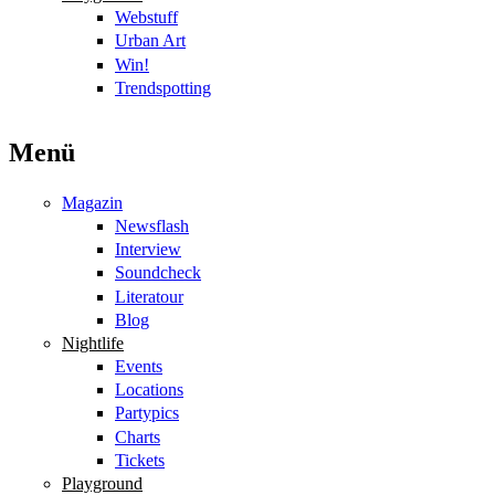
Webstuff
Urban Art
Win!
Trendspotting
Menü
Magazin
Newsflash
Interview
Soundcheck
Literatour
Blog
Nightlife
Events
Locations
Partypics
Charts
Tickets
Playground