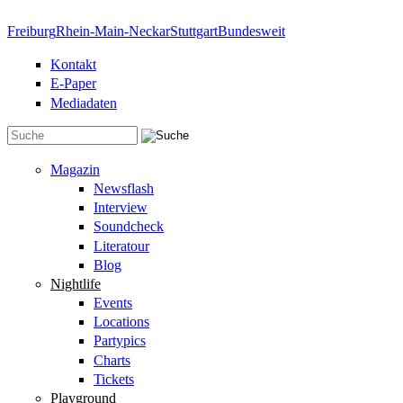
Direkt zum Inhalt
Freiburg
Rhein-Main-Neckar
Stuttgart
Bundesweit
Kontakt
E-Paper
Mediadaten
Suchformular
Magazin
Newsflash
Interview
Soundcheck
Literatour
Blog
Nightlife
Events
Locations
Partypics
Charts
Tickets
Playground