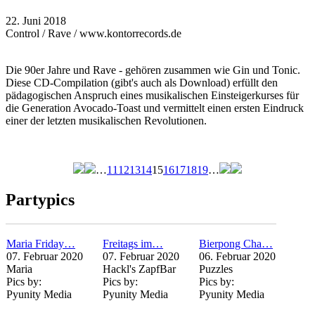
22. Juni 2018
Control / Rave / www.kontorrecords.de
Die 90er Jahre und Rave - gehören zusammen wie Gin und Tonic.
Diese CD-Compilation (gibt's auch als Download) erfüllt den
pädagogischen Anspruch eines musikalischen Einsteigerkurses für
die Generation Avocado-Toast und vermittelt einen ersten Eindruck
einer der letzten musikalischen Revolutionen.
…
11
12
13
14
15
16
17
18
19
…
Seiten
Partypics
Maria Friday…
Freitags im…
Bierpong Cha…
07. Februar 2020
07. Februar 2020
06. Februar 2020
Maria
Hackl's ZapfBar
Puzzles
Pics by:
Pics by:
Pics by:
Pyunity Media
Pyunity Media
Pyunity Media