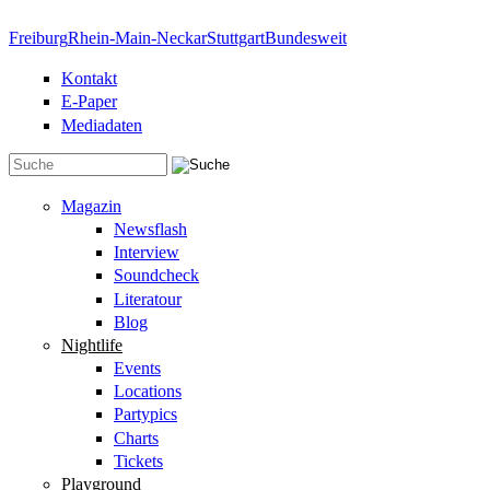
Direkt zum Inhalt
Freiburg
Rhein-Main-Neckar
Stuttgart
Bundesweit
Kontakt
E-Paper
Mediadaten
Suchformular
Magazin
Newsflash
Interview
Soundcheck
Literatour
Blog
Nightlife
Events
Locations
Partypics
Charts
Tickets
Playground