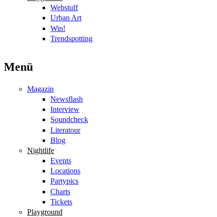
Webstuff
Urban Art
Win!
Trendspotting
Menü
Magazin
Newsflash
Interview
Soundcheck
Literatour
Blog
Nightlife
Events
Locations
Partypics
Charts
Tickets
Playground