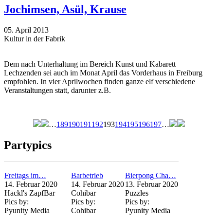
Jochimsen, Asül, Krause
05. April 2013
Kultur in der Fabrik
Dem nach Unterhaltung im Bereich Kunst und Kabarett
Lechzenden sei auch im Monat April das Vorderhaus in Freiburg
empfohlen. In vier Aprilwochen finden ganze elf verschiedene
Veranstaltungen statt, darunter z.B.
…
189
190
191
192
193
194
195
196
197
…
Seiten
Partypics
Freitags im…
Barbetrieb
Bierpong Cha…
14. Februar 2020
14. Februar 2020
13. Februar 2020
Hackl's ZapfBar
Cohibar
Puzzles
Pics by:
Pics by:
Pics by:
Pyunity Media
Cohibar
Pyunity Media