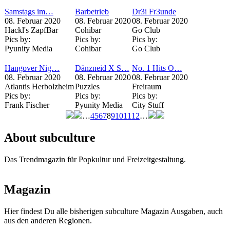
Samstags im…
Barbetrieb
Dr3i Fr3unde
08. Februar 2020
08. Februar 2020
08. Februar 2020
Hackl's ZapfBar
Cohibar
Go Club
Pics by:
Pics by:
Pics by:
Pyunity Media
Cohibar
Go Club
Hangover Nig…
Dänzneid X S…
No. 1 Hits O…
08. Februar 2020
08. Februar 2020
08. Februar 2020
Atlantis Herbolzheim
Puzzles
Freiraum
Pics by:
Pics by:
Pics by:
Frank Fischer
Pyunity Media
City Stuff
…
4
5
6
7
8
9
10
11
12
…
Seiten
About subculture
Das Trendmagazin für Popkultur und Freizeitgestaltung.
Magazin
Hier findest Du alle bisherigen subculture Magazin Ausgaben, auch
aus den anderen Regionen.