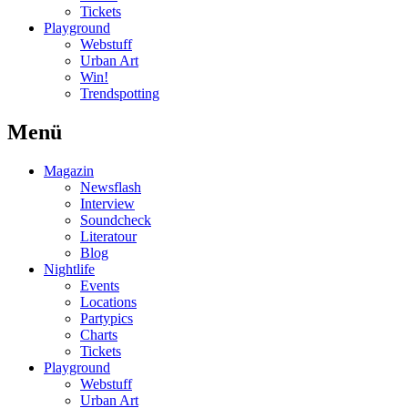
Tickets
Playground
Webstuff
Urban Art
Win!
Trendspotting
Menü
Magazin
Newsflash
Interview
Soundcheck
Literatour
Blog
Nightlife
Events
Locations
Partypics
Charts
Tickets
Playground
Webstuff
Urban Art