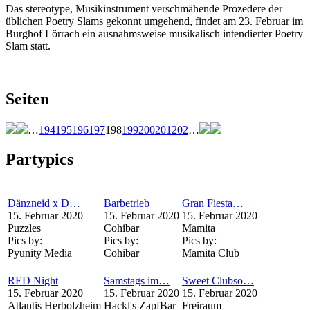
Das stereotype, Musikinstrument verschmähende Prozedere der
üblichen Poetry Slams gekonnt umgehend, findet am 23. Februar im
Burghof Lörrach ein ausnahmsweise musikalisch intendierter Poetry
Slam statt.
Seiten
…
194
195
196
197
198
199
200
201
202
…
Partypics
Dänzneid x D…
Barbetrieb
Gran Fiesta…
15. Februar 2020
15. Februar 2020
15. Februar 2020
Puzzles
Cohibar
Mamita
Pics by:
Pics by:
Pics by:
Pyunity Media
Cohibar
Mamita Club
RED Night
Samstags im…
Sweet Clubso…
15. Februar 2020
15. Februar 2020
15. Februar 2020
Atlantis Herbolzheim
Hackl's ZapfBar
Freiraum