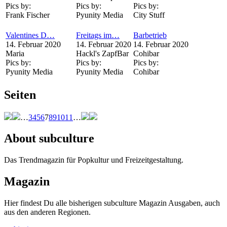
Pics by:
Pics by:
Pics by:
Frank Fischer
Pyunity Media
City Stuff
Valentines D…
Freitags im…
Barbetrieb
14. Februar 2020
14. Februar 2020
14. Februar 2020
Maria
Hackl's ZapfBar
Cohibar
Pics by:
Pics by:
Pics by:
Pyunity Media
Pyunity Media
Cohibar
Seiten
…
3
4
5
6
7
8
9
10
11
…
About subculture
Das Trendmagazin für Popkultur und Freizeitgestaltung.
Magazin
Hier findest Du alle bisherigen subculture Magazin Ausgaben, auch
aus den anderen Regionen.