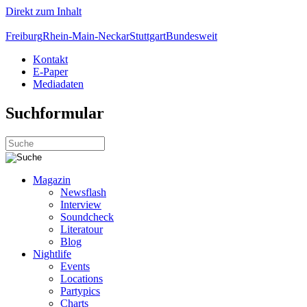
Direkt zum Inhalt
Freiburg
Rhein-Main-Neckar
Stuttgart
Bundesweit
Kontakt
E-Paper
Mediadaten
Suchformular
Magazin
Newsflash
Interview
Soundcheck
Literatour
Blog
Nightlife
Events
Locations
Partypics
Charts