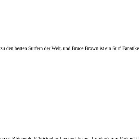
 den besten Surfern der Welt, und Bruce Brown ist ein Surf-Fanatiker,
 Ehepaar Rhinegold (Christopher Lee und Joanna Lumley) zum Verkauf i