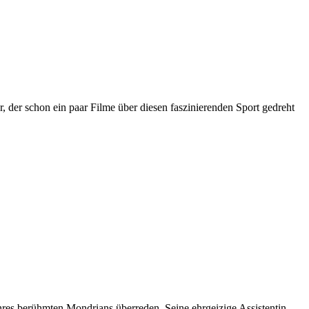
 der schon ein paar Filme über diesen faszinierenden Sport gedreht
hres berühmten Mondrians überreden. Seine ehrgeizige Assistentin