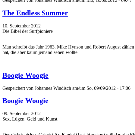
Gespeichert von
Johannes Windisch
am/um Mo, 10/09/2012 - 09:47
The Endless Summer
10. September 2012
Die Bibel der Surfpioniere
Man schreibt das Jahr 1963. Mike Hynson und Robert August zählen zu
hat, die aber kaum jemand sehen wollte.
Boogie Woogie
Gespeichert von
Johannes Windisch
am/um So, 09/09/2012 - 17:06
Boogie Woogie
09. September 2012
Sex, Lügen, Geld und Kunst
Der rücksichtslose Galerist Art Kindel (Jack Houston) will das alte