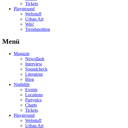
Tickets
Playground
Webstuff
Urban Art
Win!
Trendspotting
Menü
Magazin
Newsflash
Interview
Soundcheck
Literatour
Blog
Nightlife
Events
Locations
Partypics
Charts
Tickets
Playground
Webstuff
Urban Art