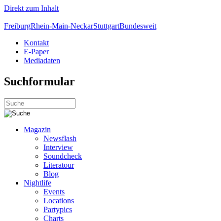
Direkt zum Inhalt
Freiburg
Rhein-Main-Neckar
Stuttgart
Bundesweit
Kontakt
E-Paper
Mediadaten
Suchformular
Magazin
Newsflash
Interview
Soundcheck
Literatour
Blog
Nightlife
Events
Locations
Partypics
Charts