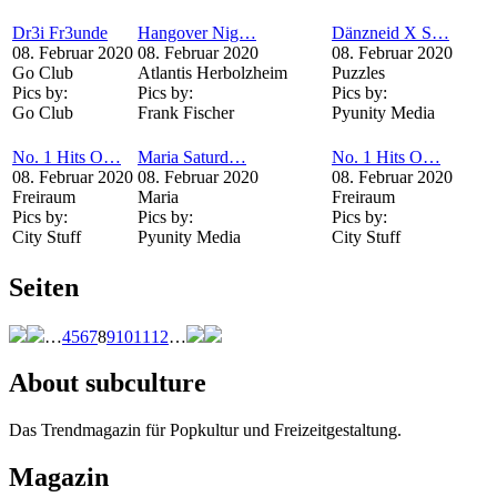
Dr3i Fr3unde
Hangover Nig…
Dänzneid X S…
08. Februar 2020
08. Februar 2020
08. Februar 2020
Go Club
Atlantis Herbolzheim
Puzzles
Pics by:
Pics by:
Pics by:
Go Club
Frank Fischer
Pyunity Media
No. 1 Hits O…
Maria Saturd…
No. 1 Hits O…
08. Februar 2020
08. Februar 2020
08. Februar 2020
Freiraum
Maria
Freiraum
Pics by:
Pics by:
Pics by:
City Stuff
Pyunity Media
City Stuff
Seiten
…
4
5
6
7
8
9
10
11
12
…
About subculture
Das Trendmagazin für Popkultur und Freizeitgestaltung.
Magazin