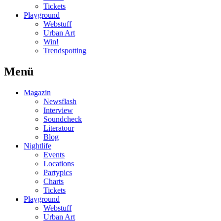
Tickets
Playground
Webstuff
Urban Art
Win!
Trendspotting
Menü
Magazin
Newsflash
Interview
Soundcheck
Literatour
Blog
Nightlife
Events
Locations
Partypics
Charts
Tickets
Playground
Webstuff
Urban Art