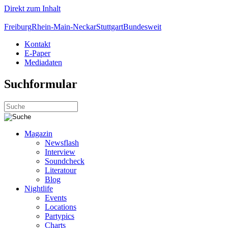
Direkt zum Inhalt
Freiburg
Rhein-Main-Neckar
Stuttgart
Bundesweit
Kontakt
E-Paper
Mediadaten
Suchformular
Magazin
Newsflash
Interview
Soundcheck
Literatour
Blog
Nightlife
Events
Locations
Partypics
Charts