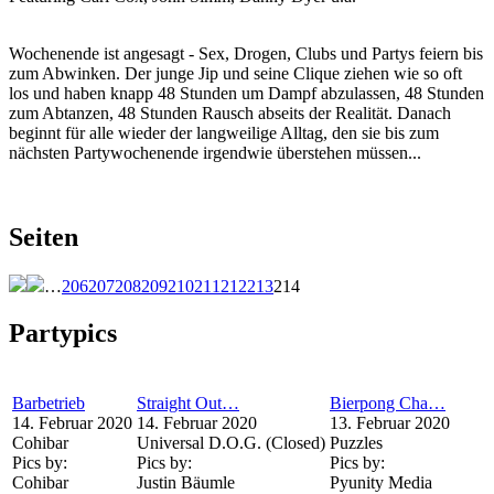
Wochenende ist angesagt - Sex, Drogen, Clubs und Partys feiern bis
zum Abwinken. Der junge Jip und seine Clique ziehen wie so oft
los und haben knapp 48 Stunden um Dampf abzulassen, 48 Stunden
zum Abtanzen, 48 Stunden Rausch abseits der Realität. Danach
beginnt für alle wieder der langweilige Alltag, den sie bis zum
nächsten Partywochenende irgendwie überstehen müssen...
Seiten
…
206
207
208
209
210
211
212
213
214
Partypics
Barbetrieb
Straight Out…
Bierpong Cha…
14. Februar 2020
14. Februar 2020
13. Februar 2020
Cohibar
Universal D.O.G. (Closed)
Puzzles
Pics by:
Pics by:
Pics by:
Cohibar
Justin Bäumle
Pyunity Media