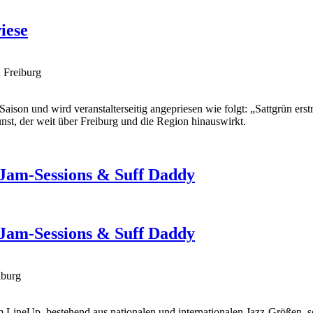
iese
 Freiburg
 Saison und wird veranstalterseitig angepriesen wie folgt: „Sattgrün er
nst, der weit über Freiburg und die Region hinauswirkt.
, Jam-Sessions & Suff Daddy
, Jam-Sessions & Suff Daddy
iburg
nem LineUp, bestehend aus nationalen und internationalen Jazz-Größen