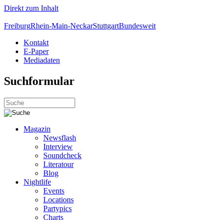
Direkt zum Inhalt
Freiburg
Rhein-Main-Neckar
Stuttgart
Bundesweit
Kontakt
E-Paper
Mediadaten
Suchformular
Magazin
Newsflash
Interview
Soundcheck
Literatour
Blog
Nightlife
Events
Locations
Partypics
Charts