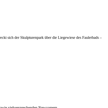
streckt sich der Skulpturenpark über die Liegewiese des Faulerbads –
, sowie vielversprechenden Newcomern.