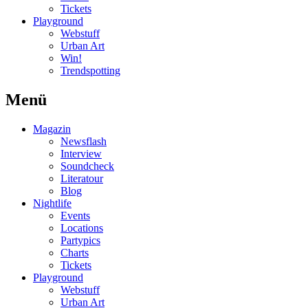
Tickets
Playground
Webstuff
Urban Art
Win!
Trendspotting
Menü
Magazin
Newsflash
Interview
Soundcheck
Literatour
Blog
Nightlife
Events
Locations
Partypics
Charts
Tickets
Playground
Webstuff
Urban Art