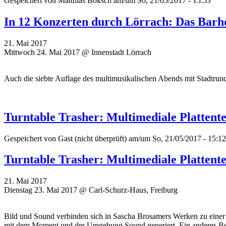
Gespeichert von
Matthias Boksch
am/um So, 21/05/2017 - 15:53
In 12 Konzerten durch Lörrach: Das Barh
21. Mai 2017
Mittwoch 24. Mai 2017 @ Innenstadt Lörrach
Auch die siebte Auflage des multimusikalischen Abends mit Stadtru
Turntable Trasher: Multimediale Plattent
Gespeichert von
Gast (nicht überprüft)
am/um So, 21/05/2017 - 15:12
Turntable Trasher: Multimediale Plattent
21. Mai 2017
Dienstag 23. Mai 2017 @ Carl-Schurz-Haus, Freiburg
Bild und Sound verbinden sich in Sascha Brosamers Werken zu einer 
mit dem Moment und der Umgebung Sound generiert. Ein anderes Beisp