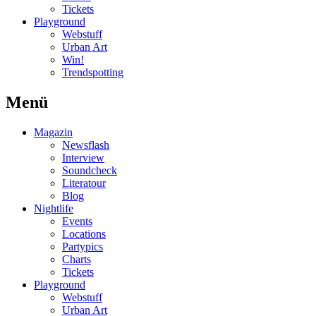
Tickets
Playground
Webstuff
Urban Art
Win!
Trendspotting
Menü
Magazin
Newsflash
Interview
Soundcheck
Literatour
Blog
Nightlife
Events
Locations
Partypics
Charts
Tickets
Playground
Webstuff
Urban Art