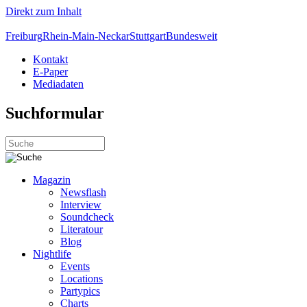
Direkt zum Inhalt
Freiburg
Rhein-Main-Neckar
Stuttgart
Bundesweit
Kontakt
E-Paper
Mediadaten
Suchformular
Magazin
Newsflash
Interview
Soundcheck
Literatour
Blog
Nightlife
Events
Locations
Partypics
Charts