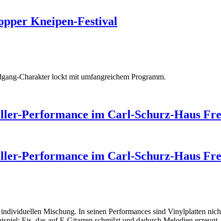
opper Kneipen-Festival
ndgang-Charakter lockt mit umfangreichem Programm.
eller-Performance im Carl-Schurz-Haus Fr
eller-Performance im Carl-Schurz-Haus Fr
individuellen Mischung. In seinen Performances sind Vinylplatten ni
iel: Eis, das auf E-Gitarren schmilzt und dadurch Melodien erzeugt.