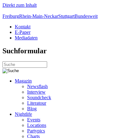
Direkt zum Inhalt
Freiburg
Rhein-Main-Neckar
Stuttgart
Bundesweit
Kontakt
E-Paper
Mediadaten
Suchformular
Magazin
Newsflash
Interview
Soundcheck
Literatour
Blog
Nightlife
Events
Locations
Partypics
Charts