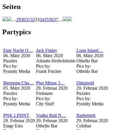
Seiten
…
29
30
31
32
33
34
35
36
37
…
Partypics
Eine Nacht O…
Jack Friday
Long Island…
06. März 2020
06. März 2020
06. März 2020
Puzzles
Atlantis Herbolzheim
Othello Bar
Pics by:
Pics by:
Pics by:
Pyunity Media
Frank Fischer
Othello Bar
Bierpong Cha…
Plus Minus 3…
Dänzneid
05. März 2020
29. Februar 2020
29. Februar 2020
Puzzles
Freiraum
Puzzles
Pics by:
Pics by:
Pics by:
Pyunity Media
City Stuff
Pyunity Media
PNK LPHNT
Vodka Bull N…
Barbetrieb
29. Februar 2020
29. Februar 2020
29. Februar 2020
Etage Eins
Othello Bar
Cohibar