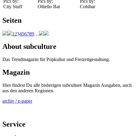
Pics by:
Pics by:
Pics by:
City Stuff
Othello Bar
Cohibar
Seiten
1
2
3
4
5
6
7
8
9
…
About subculture
Das Trendmagazin für Popkultur und Freizeitgestaltung.
Magazin
Hier findest Du alle bisherigen subculture Magazin Ausgaben, auch
aus den anderen Regionen.
archiv / e-paper
Service