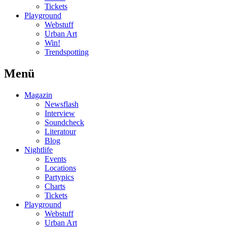
Tickets
Playground
Webstuff
Urban Art
Win!
Trendspotting
Menü
Magazin
Newsflash
Interview
Soundcheck
Literatour
Blog
Nightlife
Events
Locations
Partypics
Charts
Tickets
Playground
Webstuff
Urban Art