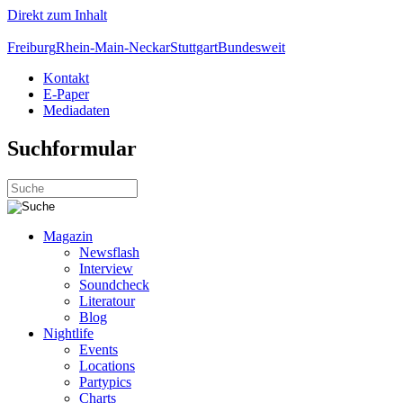
Direkt zum Inhalt
Freiburg
Rhein-Main-Neckar
Stuttgart
Bundesweit
Kontakt
E-Paper
Mediadaten
Suchformular
Magazin
Newsflash
Interview
Soundcheck
Literatour
Blog
Nightlife
Events
Locations
Partypics
Charts