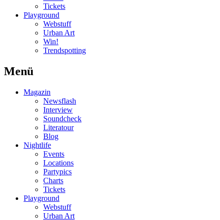
Tickets
Playground
Webstuff
Urban Art
Win!
Trendspotting
Menü
Magazin
Newsflash
Interview
Soundcheck
Literatour
Blog
Nightlife
Events
Locations
Partypics
Charts
Tickets
Playground
Webstuff
Urban Art