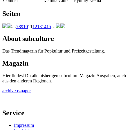
Cohibar
Mamita Club
Pyunity Media
Seiten
…
7
8
9
10
11
12
13
14
15
…
About subculture
Das Trendmagazin für Popkultur und Freizeitgestaltung.
Magazin
Hier findest Du alle bisherigen subculture Magazin Ausgaben, auch
aus den anderen Regionen.
archiv / e-paper
Service
Impressum