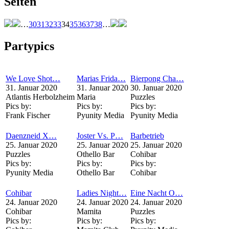
Seiten
…
30
31
32
33
34
35
36
37
38
…
Partypics
We Love Shot…
Marias Frida…
Bierpong Cha…
31. Januar 2020
31. Januar 2020
30. Januar 2020
Atlantis Herbolzheim
Maria
Puzzles
Pics by:
Pics by:
Pics by:
Frank Fischer
Pyunity Media
Pyunity Media
Daenzneid X…
Joster Vs. P…
Barbetrieb
25. Januar 2020
25. Januar 2020
25. Januar 2020
Puzzles
Othello Bar
Cohibar
Pics by:
Pics by:
Pics by:
Pyunity Media
Othello Bar
Cohibar
Cohibar
Ladies Night…
Eine Nacht O…
24. Januar 2020
24. Januar 2020
24. Januar 2020
Cohibar
Mamita
Puzzles
Pics by:
Pics by:
Pics by: