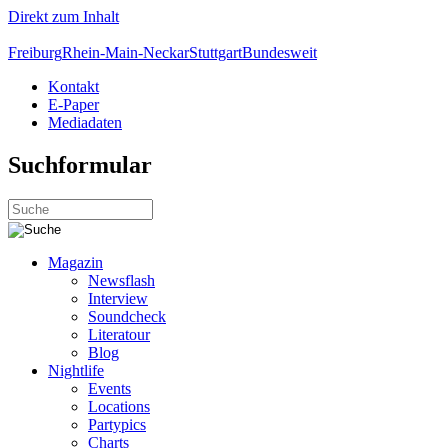
Direkt zum Inhalt
Freiburg
Rhein-Main-Neckar
Stuttgart
Bundesweit
Kontakt
E-Paper
Mediadaten
Suchformular
Magazin
Newsflash
Interview
Soundcheck
Literatour
Blog
Nightlife
Events
Locations
Partypics
Charts