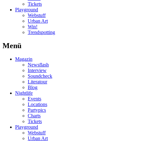
Tickets
Playground
Webstuff
Urban Art
Win!
Trendspotting
Menü
Magazin
Newsflash
Interview
Soundcheck
Literatour
Blog
Nightlife
Events
Locations
Partypics
Charts
Tickets
Playground
Webstuff
Urban Art