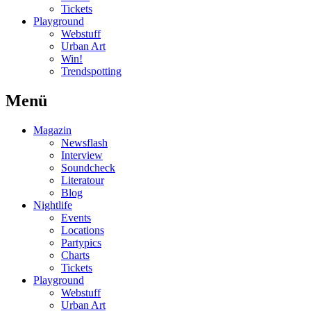
Tickets
Playground
Webstuff
Urban Art
Win!
Trendspotting
Menü
Magazin
Newsflash
Interview
Soundcheck
Literatour
Blog
Nightlife
Events
Locations
Partypics
Charts
Tickets
Playground
Webstuff
Urban Art