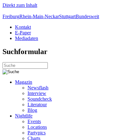
Direkt zum Inhalt
Freiburg
Rhein-Main-Neckar
Stuttgart
Bundesweit
Kontakt
E-Paper
Mediadaten
Suchformular
Magazin
Newsflash
Interview
Soundcheck
Literatour
Blog
Nightlife
Events
Locations
Partypics
Charts