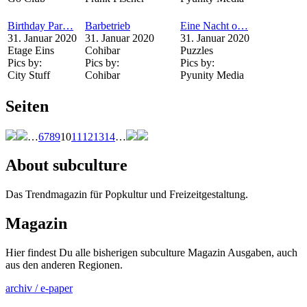
Birthday Par…
Barbetrieb
Eine Nacht o…
31. Januar 2020
31. Januar 2020
31. Januar 2020
Etage Eins
Cohibar
Puzzles
Pics by:
Pics by:
Pics by:
City Stuff
Cohibar
Pyunity Media
Seiten
…
6
7
8
9
10
11
12
13
14
…
About subculture
Das Trendmagazin für Popkultur und Freizeitgestaltung.
Magazin
Hier findest Du alle bisherigen subculture Magazin Ausgaben, auch
aus den anderen Regionen.
archiv / e-paper