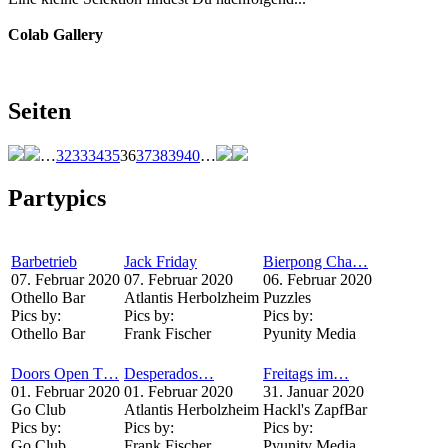
Colab Gallery
Seiten
…
32
33
34
35
36
37
38
39
40
…
Partypics
Barbetrieb
Jack Friday
Bierpong Cha…
07. Februar 2020
07. Februar 2020
06. Februar 2020
Othello Bar
Atlantis Herbolzheim
Puzzles
Pics by:
Pics by:
Pics by:
Othello Bar
Frank Fischer
Pyunity Media
Doors Open T…
Desperados…
Freitags im…
01. Februar 2020
01. Februar 2020
31. Januar 2020
Go Club
Atlantis Herbolzheim
Hackl's ZapfBar
Pics by:
Pics by:
Pics by:
Go Club
Frank Fischer
Pyunity Media