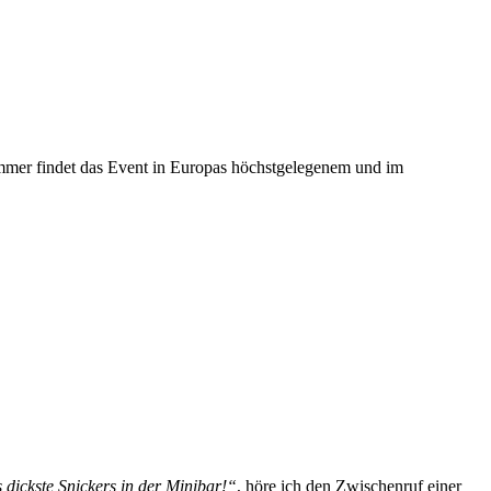
mmer findet das Event in Europas höchstgelegenem und im
 dickste Snickers in der Minibar!“
, höre ich den Zwischenruf einer