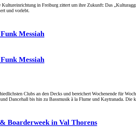
 Kultureinrichtung in Freiburg zittert um ihre Zukunft: Das „Kulturaggr
ert und vorlebt.
y Funk Messiah
y Funk Messiah
schiedlichsten Clubs an den Decks und bereichert Wochenende für Woche
nd Dancehall bis hin zu Bassmusik à la Flume und Kaytranada. Die ko
i & Boarderweek in Val Thorens