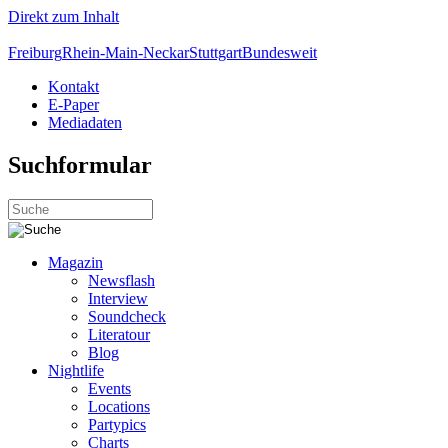
Direkt zum Inhalt
Freiburg
Rhein-Main-Neckar
Stuttgart
Bundesweit
Kontakt
E-Paper
Mediadaten
Suchformular
Magazin
Newsflash
Interview
Soundcheck
Literatour
Blog
Nightlife
Events
Locations
Partypics
Charts