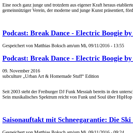
Eine noch ganz junge und trotzdem aus eigener Kraft heraus etablierte
gemeinnütziger Verein, der moderne und junge Kunst präsentiert, förd
Podcast: Break Dance - Electric Boogie b
Gespeichert von
Matthias Boksch
am/um Mi, 09/11/2016 - 13:55
Podcast: Break Dance - Electric Boogie b
09. November 2016
subculture „Urban Art & Homemade Stuff“ Edition
Seit 2003 steht der Freiburger DJ Funk Messiah bereits in den unter
Sein musikalisches Spektrum reicht von Funk und Soul über HipHop u
Saisonauftakt mit Schneegarantie: Die Sk
Gespeichert von
Matthias Boksch
am/um Mi, 09/11/2016 - 09:24