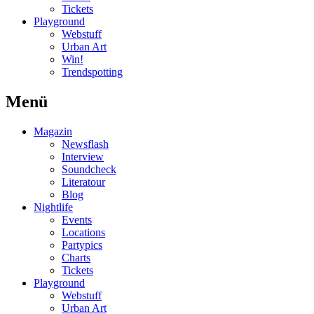
Tickets
Playground
Webstuff
Urban Art
Win!
Trendspotting
Menü
Magazin
Newsflash
Interview
Soundcheck
Literatour
Blog
Nightlife
Events
Locations
Partypics
Charts
Tickets
Playground
Webstuff
Urban Art