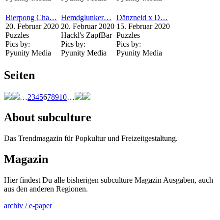
Bierpong Cha…
Hemdglunker…
Dänzneid x D…
20. Februar 2020
20. Februar 2020
15. Februar 2020
Puzzles
Hackl's ZapfBar
Puzzles
Pics by:
Pics by:
Pics by:
Pyunity Media
Pyunity Media
Pyunity Media
Seiten
…
2
3
4
5
6
7
8
9
10
…
About subculture
Das Trendmagazin für Popkultur und Freizeitgestaltung.
Magazin
Hier findest Du alle bisherigen subculture Magazin Ausgaben, auch
aus den anderen Regionen.
archiv / e-paper