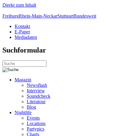
Direkt zum Inhalt
Freiburg
Rhein-Main-Neckar
Stuttgart
Bundesweit
Kontakt
E-Paper
Mediadaten
Suchformular
Magazin
Newsflash
Interview
Soundcheck
Literatour
Blog
Nightlife
Events
Locations
Partypics
Charts