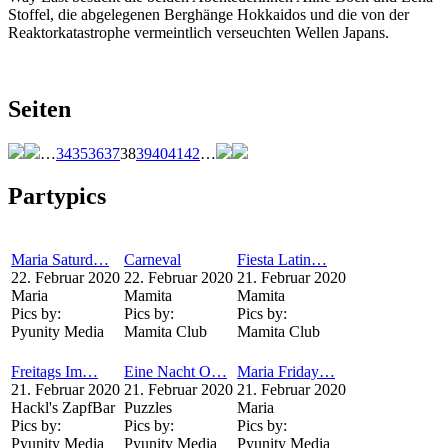
Stoffel, die abgelegenen Berghänge Hokkaidos und die von der
Reaktorkatastrophe vermeintlich verseuchten Wellen Japans.
Seiten
…
34
35
36
37
38
39
40
41
42
…
Partypics
Maria Saturd…
Carneval
Fiesta Latin…
22. Februar 2020
22. Februar 2020
21. Februar 2020
Maria
Mamita
Mamita
Pics by:
Pics by:
Pics by:
Pyunity Media
Mamita Club
Mamita Club
Freitags Im…
Eine Nacht O…
Maria Friday…
21. Februar 2020
21. Februar 2020
21. Februar 2020
Hackl's ZapfBar
Puzzles
Maria
Pics by:
Pics by:
Pics by:
Pyunity Media
Pyunity Media
Pyunity Media