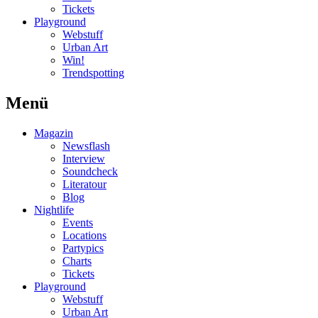
Tickets
Playground
Webstuff
Urban Art
Win!
Trendspotting
Menü
Magazin
Newsflash
Interview
Soundcheck
Literatour
Blog
Nightlife
Events
Locations
Partypics
Charts
Tickets
Playground
Webstuff
Urban Art