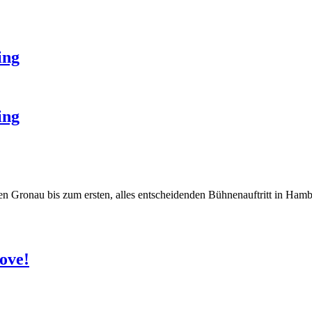
ing
ing
hen Gronau bis zum ersten, alles entscheidenden Bühnenauftritt in Ham
ove!