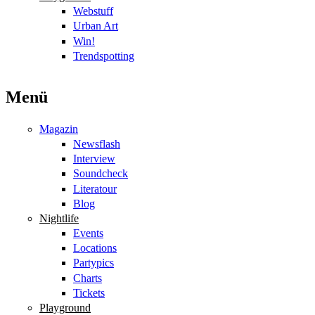
Webstuff
Urban Art
Win!
Trendspotting
Menü
Magazin
Newsflash
Interview
Soundcheck
Literatour
Blog
Nightlife
Events
Locations
Partypics
Charts
Tickets
Playground