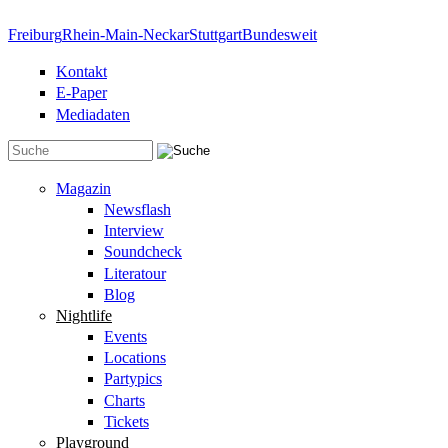
Direkt zum Inhalt
Freiburg
Rhein-Main-Neckar
Stuttgart
Bundesweit
Kontakt
E-Paper
Mediadaten
Suchformular
Magazin
Newsflash
Interview
Soundcheck
Literatour
Blog
Nightlife
Events
Locations
Partypics
Charts
Tickets
Playground