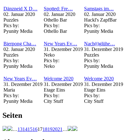
Dänzneid X D…
Spotted: Fre…
Samstags im…
02. Januar 2020
02. Januar 2020
02. Januar 2020
Puzzles
Othello Bar
Hackl's ZapfBar
Pics by:
Pics by:
Pics by:
Pyunity Media
Othello Bar
Pyunity Media
Bierpong Cha…
New Years Ev…
Nach(t)glühe…
02. Januar 2020
31. Dezember 2019
31. Dezember 2019
Puzzles
Neko
Puzzles
Pics by:
Pics by:
Pics by:
Pyunity Media
Neko
Pyunity Media
New Years Ev…
Welcome 2020
Welcome 2020
31. Dezember 2019
31. Dezember 2019
31. Dezember 2019
Maria
Etage Eins
Etage Eins
Pics by:
Pics by:
Pics by:
Pyunity Media
City Stuff
City Stuff
Seiten
…
13
14
15
16
17
18
19
20
21
…