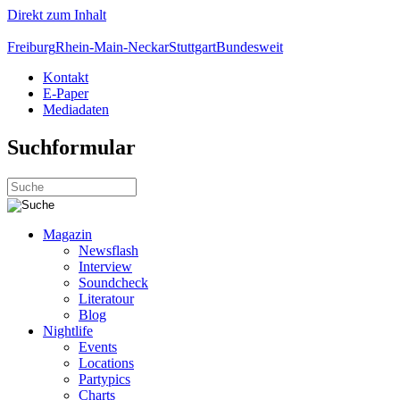
Direkt zum Inhalt
Freiburg
Rhein-Main-Neckar
Stuttgart
Bundesweit
Kontakt
E-Paper
Mediadaten
Suchformular
Magazin
Newsflash
Interview
Soundcheck
Literatour
Blog
Nightlife
Events
Locations
Partypics
Charts