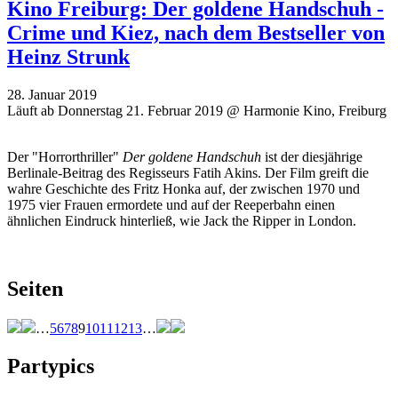
Kino Freiburg: Der goldene Handschuh -
Crime und Kiez, nach dem Bestseller von
Heinz Strunk
28. Januar 2019
Läuft ab Donnerstag 21. Februar 2019 @ Harmonie Kino, Freiburg
Der "Horrorthriller"
Der goldene Handschuh
ist der diesjährige
Berlinale-Beitrag des Regisseurs Fatih Akins. Der Film greift die
wahre Geschichte des Fritz Honka auf, der zwischen 1970 und
1975 vier Frauen ermordete und auf der Reeperbahn einen
ähnlichen Eindruck hinterließ, wie Jack the Ripper in London.
Seiten
…
5
6
7
8
9
10
11
12
13
…
Partypics