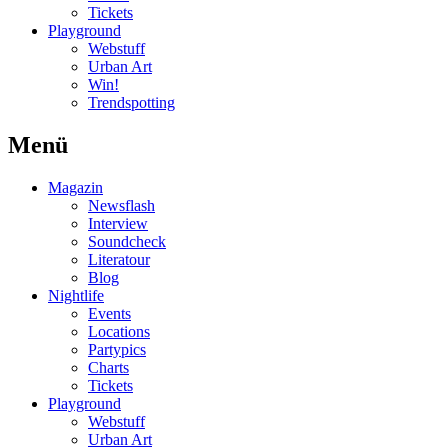
Tickets
Playground
Webstuff
Urban Art
Win!
Trendspotting
Menü
Magazin
Newsflash
Interview
Soundcheck
Literatour
Blog
Nightlife
Events
Locations
Partypics
Charts
Tickets
Playground
Webstuff
Urban Art