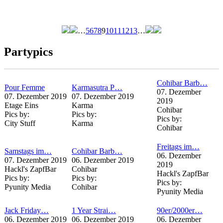
…
5
6
7
8
9
10
11
12
13
…
Seiten
Partypics
Cohibar Barb…
Pour Femme
Karmasutra P…
07. Dezember
07. Dezember 2019
07. Dezember 2019
2019
Etage Eins
Karma
Cohibar
Pics by:
Pics by:
Pics by:
City Stuff
Karma
Cohibar
Freitags im…
Samstags im…
Cohibar Barb…
06. Dezember
07. Dezember 2019
06. Dezember 2019
2019
Hackl's ZapfBar
Cohibar
Hackl's ZapfBar
Pics by:
Pics by:
Pics by:
Pyunity Media
Cohibar
Pyunity Media
Jack Friday…
1 Year Strai…
90er/2000er…
06. Dezember 2019
06. Dezember 2019
06. Dezember