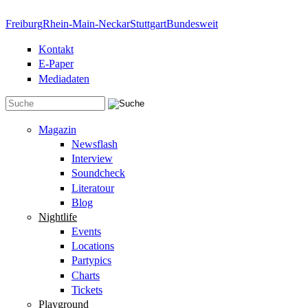
Direkt zum Inhalt
Freiburg
Rhein-Main-Neckar
Stuttgart
Bundesweit
Kontakt
E-Paper
Mediadaten
Suchformular
Magazin
Newsflash
Interview
Soundcheck
Literatour
Blog
Nightlife
Events
Locations
Partypics
Charts
Tickets
Playground