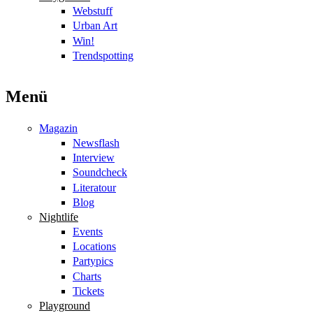
Webstuff
Urban Art
Win!
Trendspotting
Menü
Magazin
Newsflash
Interview
Soundcheck
Literatour
Blog
Nightlife
Events
Locations
Partypics
Charts
Tickets
Playground