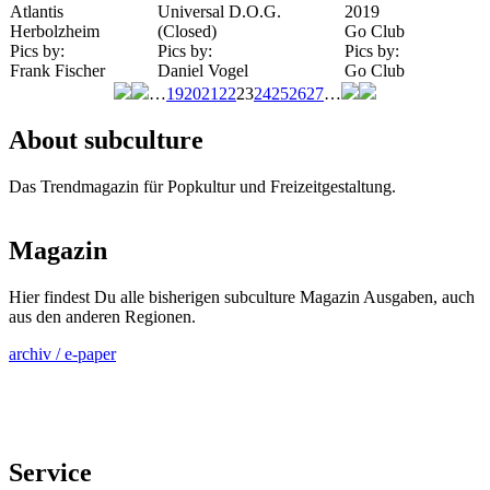
Atlantis
Universal D.O.G.
2019
Herbolzheim
(Closed)
Go Club
Pics by:
Pics by:
Pics by:
Frank Fischer
Daniel Vogel
Go Club
…
19
20
21
22
23
24
25
26
27
…
Seiten
About subculture
Das Trendmagazin für Popkultur und Freizeitgestaltung.
Magazin
Hier findest Du alle bisherigen subculture Magazin Ausgaben, auch
aus den anderen Regionen.
archiv / e-paper
Service