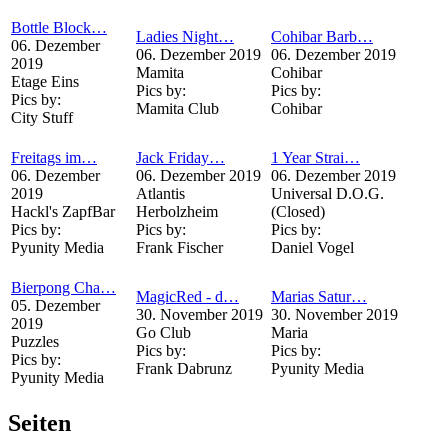
Bottle Block…
Ladies Night…
Cohibar Barb…
06. Dezember
06. Dezember 2019
06. Dezember 2019
2019
Mamita
Cohibar
Etage Eins
Pics by:
Pics by:
Pics by:
Mamita Club
Cohibar
City Stuff
Freitags im…
Jack Friday…
1 Year Strai…
06. Dezember
06. Dezember 2019
06. Dezember 2019
2019
Atlantis
Universal D.O.G.
Hackl's ZapfBar
Herbolzheim
(Closed)
Pics by:
Pics by:
Pics by:
Pyunity Media
Frank Fischer
Daniel Vogel
Bierpong Cha…
MagicRed - d…
Marias Satur…
05. Dezember
30. November 2019
30. November 2019
2019
Go Club
Maria
Puzzles
Pics by:
Pics by:
Pics by:
Frank Dabrunz
Pyunity Media
Pyunity Media
Seiten