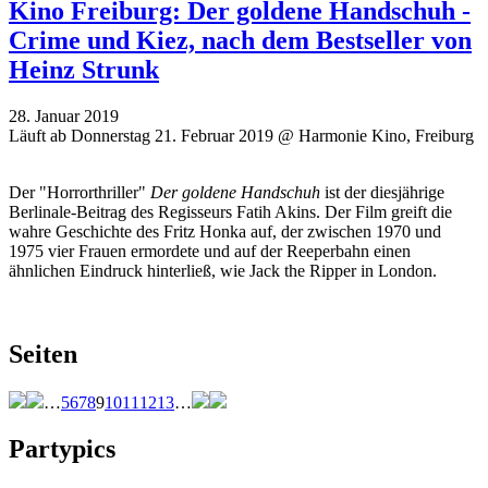
Kino Freiburg: Der goldene Handschuh -
Crime und Kiez, nach dem Bestseller von
Heinz Strunk
28. Januar 2019
Läuft ab Donnerstag 21. Februar 2019 @ Harmonie Kino, Freiburg
Der "Horrorthriller"
Der goldene Handschuh
ist der diesjährige
Berlinale-Beitrag des Regisseurs Fatih Akins. Der Film greift die
wahre Geschichte des Fritz Honka auf, der zwischen 1970 und
1975 vier Frauen ermordete und auf der Reeperbahn einen
ähnlichen Eindruck hinterließ, wie Jack the Ripper in London.
Seiten
…
5
6
7
8
9
10
11
12
13
…
Partypics