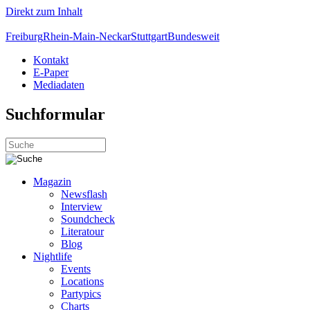
Direkt zum Inhalt
Freiburg
Rhein-Main-Neckar
Stuttgart
Bundesweit
Kontakt
E-Paper
Mediadaten
Suchformular
Magazin
Newsflash
Interview
Soundcheck
Literatour
Blog
Nightlife
Events
Locations
Partypics
Charts