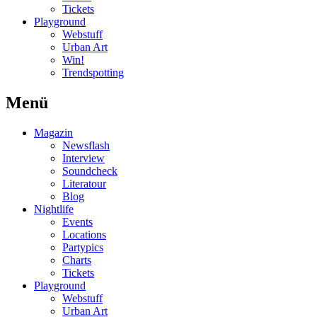
Tickets
Playground
Webstuff
Urban Art
Win!
Trendspotting
Menü
Magazin
Newsflash
Interview
Soundcheck
Literatour
Blog
Nightlife
Events
Locations
Partypics
Charts
Tickets
Playground
Webstuff
Urban Art