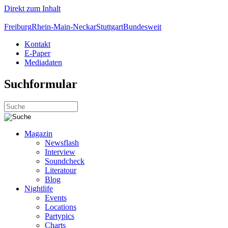
Direkt zum Inhalt
Freiburg
Rhein-Main-Neckar
Stuttgart
Bundesweit
Kontakt
E-Paper
Mediadaten
Suchformular
Magazin
Newsflash
Interview
Soundcheck
Literatour
Blog
Nightlife
Events
Locations
Partypics
Charts