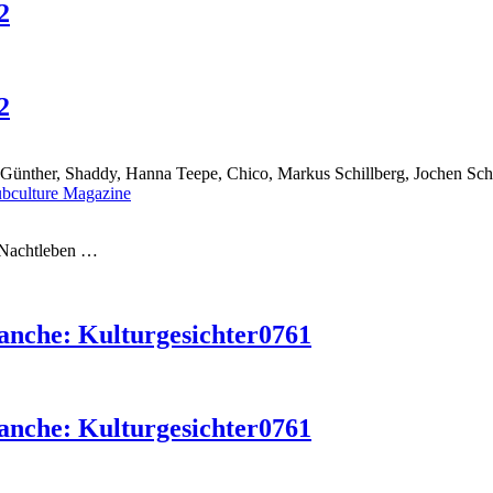
2
2
ünther, Shaddy, Hanna Teepe, Chico, Markus Schillberg, Jochen Schmit
r Nachtleben …
ranche: Kulturgesichter0761
ranche: Kulturgesichter0761