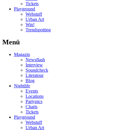
Tickets
Playground
Webstuff
Urban Art
Win!
Trendspotting
Menü
Magazin
Newsflash
Interview
Soundcheck
Literatour
Blog
Nightlife
Events
Locations
Partypics
Charts
Tickets
Playground
Webstuff
Urban Art