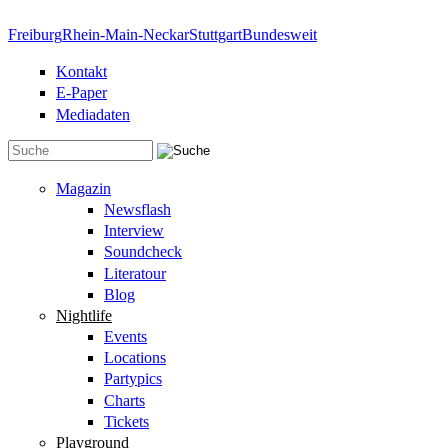
Direkt zum Inhalt
Freiburg
Rhein-Main-Neckar
Stuttgart
Bundesweit
Kontakt
E-Paper
Mediadaten
Suchformular
Magazin
Newsflash
Interview
Soundcheck
Literatour
Blog
Nightlife
Events
Locations
Partypics
Charts
Tickets
Playground