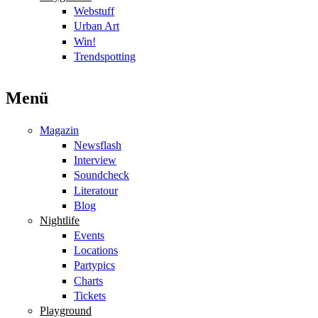
Webstuff
Urban Art
Win!
Trendspotting
Menü
Magazin
Newsflash
Interview
Soundcheck
Literatour
Blog
Nightlife
Events
Locations
Partypics
Charts
Tickets
Playground