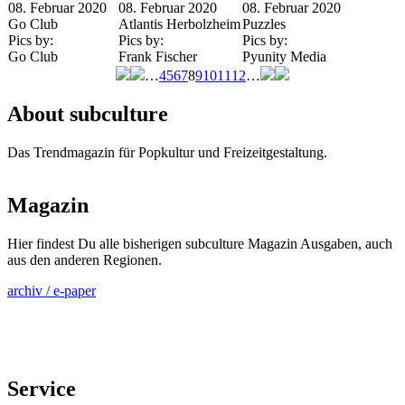
08. Februar 2020
08. Februar 2020
08. Februar 2020
Go Club
Atlantis Herbolzheim
Puzzles
Pics by:
Pics by:
Pics by:
Go Club
Frank Fischer
Pyunity Media
…
4
5
6
7
8
9
10
11
12
…
Seiten
About subculture
Das Trendmagazin für Popkultur und Freizeitgestaltung.
Magazin
Hier findest Du alle bisherigen subculture Magazin Ausgaben, auch
aus den anderen Regionen.
archiv / e-paper
Service