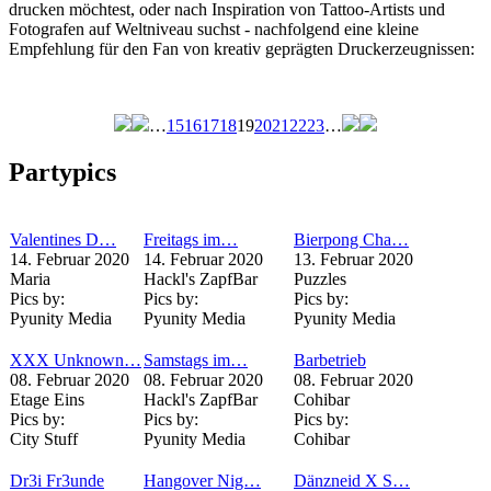
drucken möchtest, oder nach Inspiration von Tattoo-Artists und
Fotografen auf Weltniveau suchst - nachfolgend eine kleine
Empfehlung für den Fan von kreativ geprägten Druckerzeugnissen:
…
15
16
17
18
19
20
21
22
23
…
Seiten
Partypics
Valentines D…
Freitags im…
Bierpong Cha…
14. Februar 2020
14. Februar 2020
13. Februar 2020
Maria
Hackl's ZapfBar
Puzzles
Pics by:
Pics by:
Pics by:
Pyunity Media
Pyunity Media
Pyunity Media
XXX Unknown…
Samstags im…
Barbetrieb
08. Februar 2020
08. Februar 2020
08. Februar 2020
Etage Eins
Hackl's ZapfBar
Cohibar
Pics by:
Pics by:
Pics by:
City Stuff
Pyunity Media
Cohibar
Dr3i Fr3unde
Hangover Nig…
Dänzneid X S…