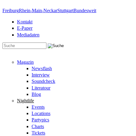
Direkt zum Inhalt
Freiburg
Rhein-Main-Neckar
Stuttgart
Bundesweit
Kontakt
E-Paper
Mediadaten
Suchformular
Magazin
Newsflash
Interview
Soundcheck
Literatour
Blog
Nightlife
Events
Locations
Partypics
Charts
Tickets