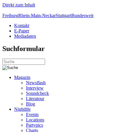
Direkt zum Inhalt
Freiburg
Rhein-Main-Neckar
Stuttgart
Bundesweit
Kontakt
E-Paper
Mediadaten
Suchformular
Magazin
Newsflash
Interview
Soundcheck
Literatour
Blog
Nightlife
Events
Locations
Partypics
Charts