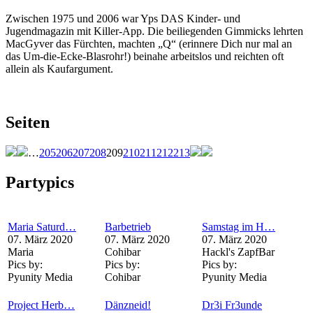
Zwischen 1975 und 2006 war Yps DAS Kinder- und
Jugendmagazin mit Killer-App. Die beiliegenden Gimmicks lehrten
MacGyver das Fürchten, machten „Q“ (erinnere Dich nur mal an
das Um-die-Ecke-Blasrohr!) beinahe arbeitslos und reichten oft
allein als Kaufargument.
Seiten
…
205
206
207
208
209
210
211
212
213
Partypics
Maria Saturd…
Barbetrieb
Samstag im H…
07. März 2020
07. März 2020
07. März 2020
Maria
Cohibar
Hackl's ZapfBar
Pics by:
Pics by:
Pics by:
Pyunity Media
Cohibar
Pyunity Media
Project Herb…
Dänzneid!
Dr3i Fr3unde