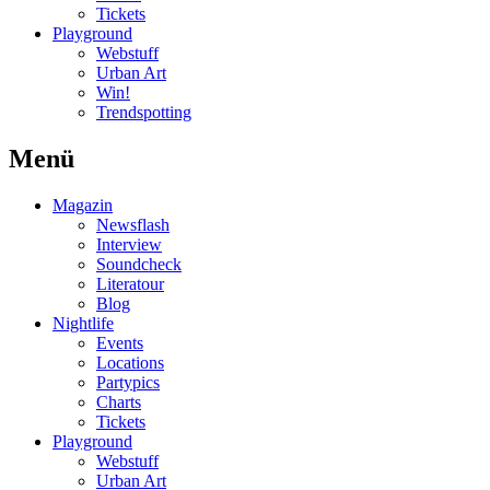
Tickets
Playground
Webstuff
Urban Art
Win!
Trendspotting
Menü
Magazin
Newsflash
Interview
Soundcheck
Literatour
Blog
Nightlife
Events
Locations
Partypics
Charts
Tickets
Playground
Webstuff
Urban Art