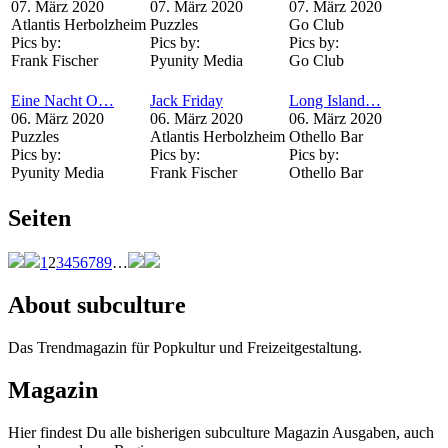
07. März 2020
07. März 2020
07. März 2020
Atlantis Herbolzheim
Puzzles
Go Club
Pics by:
Pics by:
Pics by:
Frank Fischer
Pyunity Media
Go Club
Eine Nacht O…
Jack Friday
Long Island…
06. März 2020
06. März 2020
06. März 2020
Puzzles
Atlantis Herbolzheim
Othello Bar
Pics by:
Pics by:
Pics by:
Pyunity Media
Frank Fischer
Othello Bar
Seiten
1
2
3
4
5
6
7
8
9
…
About subculture
Das Trendmagazin für Popkultur und Freizeitgestaltung.
Magazin
Hier findest Du alle bisherigen subculture Magazin Ausgaben, auch